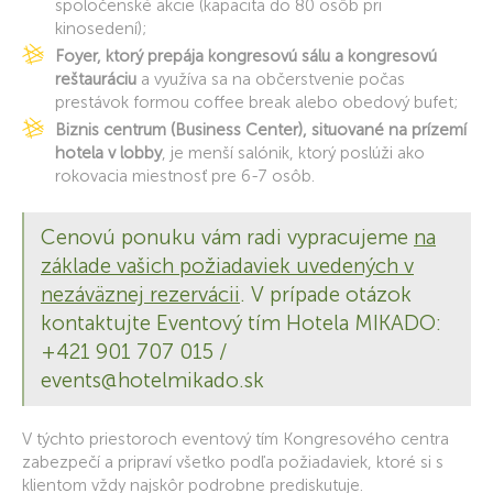
spoločenské akcie (kapacita do 80 osôb pri
kinosedení);
Foyer, ktorý prepája kongresovú sálu a kongresovú
reštauráciu
a využíva sa na občerstvenie počas
prestávok formou coffee break alebo obedový bufet;
Biznis centrum (Business Center), situované na prízemí
hotela v lobby
, je menší salónik, ktorý poslúži ako
rokovacia miestnosť pre 6-7 osôb.
Cenovú ponuku vám radi vypracujeme
na
základe vašich požiadaviek uvedených v
nezáväznej rezervácii
. V prípade otázok
kontaktujte Eventový tím Hotela MIKADO:
+421 901 707 015 /
events@hotelmikado.sk
V týchto priestoroch eventový tím Kongresového centra
zabezpečí a pripraví všetko podľa požiadaviek, ktoré si s
klientom vždy najskôr podrobne prediskutuje.