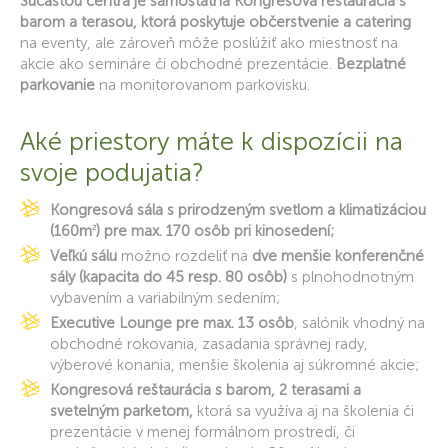
Súčasťou centra je samostatná Kongresová reštaurácia s
barom a terasou, ktorá poskytuje občerstvenie a catering
na eventy, ale zároveň môže poslúžiť ako miestnosť na
akcie ako semináre či obchodné prezentácie.
Bezplatné
parkovanie
na monitorovanom parkovisku.
Aké priestory máte k dispozícii na
svoje podujatia?
Kongresová sála s prirodzeným svetlom a klimatizáciou
(
160m
2
) pre max. 170 osôb pri kinosedení;
Veľkú sálu
možno rozdeliť na
dve menšie konferenčné
sály (kapacita do 45 resp. 80 osôb)
s plnohodnotným
vybavením a variabilným sedením;
Executive Lounge pre max. 13 osôb
, salónik vhodný na
obchodné rokovania, zasadania správnej rady,
výberové konania, menšie školenia aj súkromné akcie;
Kongresová reštaurácia s barom, 2 terasami a
svetelným parketom,
ktorá sa využíva aj na školenia či
prezentácie v menej formálnom prostredí, či