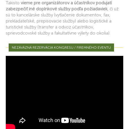
Takisto
vieme pre organizátorov a účastníkov podujatí
zabezpečiť iné doplnkové služby podľa požiadaviek
, či už
sú to kancelárske služby (vytlačenie dokumentov, fax,
prekladateľské, prepisovacie služby) alebo logistické a
turistické služby (transfer a odvoz účastníkov,
sprievodcovské služby a fakultatívne výlety do okolia).
NEZÁVÄZNÁ REZERVÁCIA KONGRESU / FIREMNÉHO EVENTU