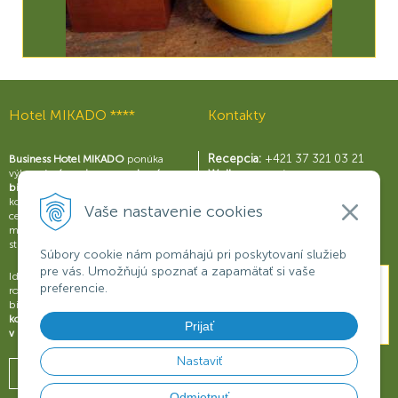
Hotel MIKADO ****
Kontakty
Recepcia:
+421 37 321 03 21
Business Hotel MIKADO
ponúka
výborné
zázemie pre moderný
Wellness centrum:
biznis
s perfektne vybavenými
+421 37 321 03 59
konferenčnými sálami a business
Reštaurácia Rouge:
Vaše nastavenie cookies
centrom, širokou škálou služieb a
+421 37 321 03 58
možnosťami na relax a príjemné
Konferencie:
+421 901 707 015
strávenie voľného času.
Súbory cookie nám pomáhajú pri poskytovaní služieb
pre vás. Umožňujú spoznať a zapamätať si vaše
Ideálne miesto na obchodné
preferencie.
rokovania, konferencie, semináre či
biznisové prezentácie.
Dokonalý
komfort a oddych pre váš úspech
Prijať
v biznise
.
Nastaviť
Odmietnuť