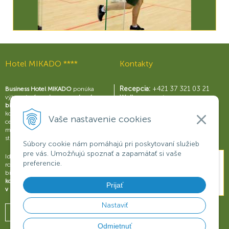
Hotel MIKADO ****
Kontakty
Recepcia:
+421 37 321 03 21
Business Hotel MIKADO
ponúka
výborné
zázemie pre moderný
Wellness centrum:
biznis
s perfektne vybavenými
+421 37 321 03 59
konferenčnými sálami a business
Reštaurácia Rouge:
Vaše nastavenie cookies
centrom, širokou škálou služieb a
+421 37 321 03 58
možnosťami na relax a príjemné
Konferencie:
+421 901 707 015
strávenie voľného času.
Súbory cookie nám pomáhajú pri poskytovaní služieb
pre vás. Umožňujú spoznať a zapamätať si vaše
Ideálne miesto na obchodné
preferencie.
rokovania, konferencie, semináre či
biznisové prezentácie.
Dokonalý
komfort a oddych pre váš úspech
Prijať
v biznise
.
Nastaviť
Odmietnuť