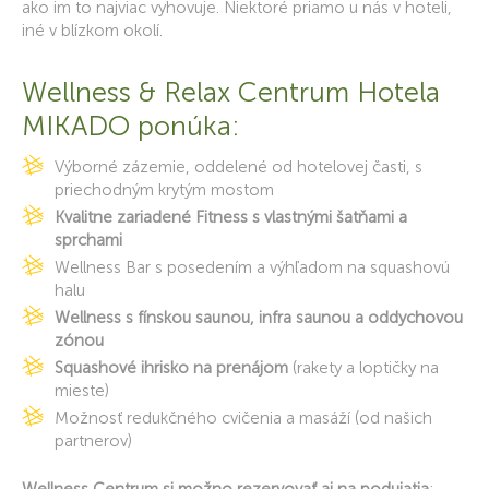
ako im to najviac vyhovuje. Niektoré priamo u nás v hoteli,
iné v blízkom okolí.
Wellness & Relax Centrum Hotela
MIKADO ponúka:
Výborné zázemie, oddelené od hotelovej časti, s
priechodným krytým mostom
Kvalitne zariadené Fitness s vlastnými šatňami a
sprchami
Wellness Bar s posedením a výhľadom na squashovú
halu
Wellness s fínskou saunou, infra saunou a oddychovou
zónou
Squashové ihrisko na prenájom
(rakety a loptičky na
mieste)
Možnosť redukčného cvičenia a masáží (od našich
partnerov)