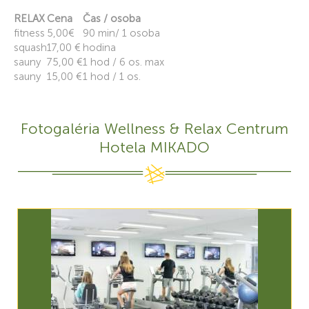
RELAX
Cena
Čas / osoba
fitness
5,00€
90 min/ 1 osoba
squash
17,00 €
hodina
sauny
75,00 €
1 hod / 6 os. max
sauny
15,00 €
1 hod / 1 os.
Fotogaléria Wellness & Relax Centrum
Hotela MIKADO