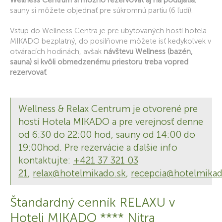
Wellness Centrum si možno rezervovať aj na podujatia
;
sauny si môžete objednať pre súkromnú partiu (6 ľudí).
Vstup do Wellness Centra je pre ubytovaných hostí hotela
MIKADO bezplatný, do posilňovne môžete ísť kedykoľvek v
otváracích hodinách, avšak
návštevu Wellness (bazén,
sauna) si kvôli obmedzenému priestoru treba vopred
rezervovať
.
Wellness & Relax Centrum je otvorené pre
hostí Hotela MIKADO a pre verejnosť denne
od 6:30 do 22:00 hod, sauny od 14:00 do
19:00hod. Pre rezervácie a ďalšie info
kontaktujte:
+421 37 321 03
21
,
relax@hotelmikado.sk
,
recepcia@hotelmikad
Štandardný cenník RELAXU v
Hoteli MIKADO **** Nitra