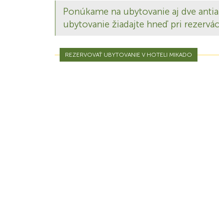
Ponúkame na ubytovanie aj dve antial
ubytovanie žiadajte hneď pri rezerváci
REZERVOVAŤ UBYTOVANIE V HOTELI MIKADO