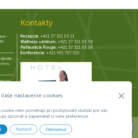
Kontakty
Recepcia:
+421 37 321 03 21
ber -
dlá
Wellness centrum:
+421 37 321 03 59
Reštaurácia Rouge:
+421 37 321 03 58
Konferencie:
+421 901 707 015
djedlá
toviny,
uky vín
j
Vaše nastavenie cookies
 cookie nám pomáhajú pri poskytovaní služieb pre vás.
jú spoznať a zapamätať si vaše preferencie.
IE
OSOBNÉ ÚDAJE
Nastaviť
ť
Odmietnuť