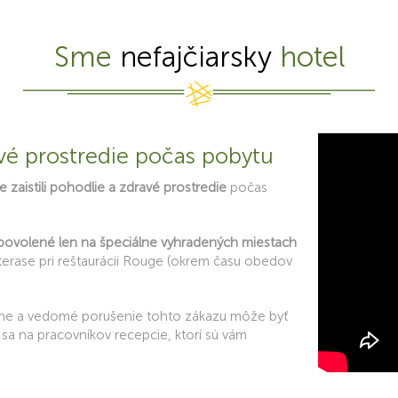
Sme
nefajčiarsky
hotel
vé prostredie počas pobytu
zaistili pohodlie a zdravé prostredie
počas
e povolené len na špeciálne vyhradených miestach
 terase pri reštaurácii Rouge (okrem času obedov
ne a vedomé porušenie tohto zákazu môže byť
sa na pracovníkov recepcie, ktorí sú vám