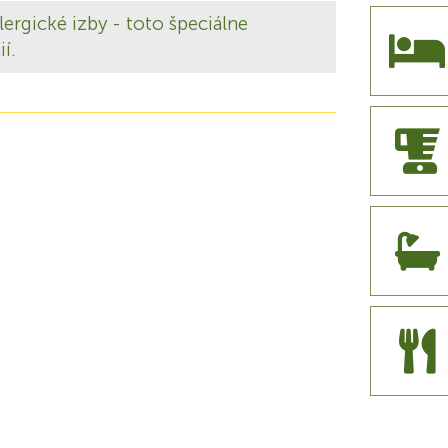
ergické izby - toto špeciálne
í.