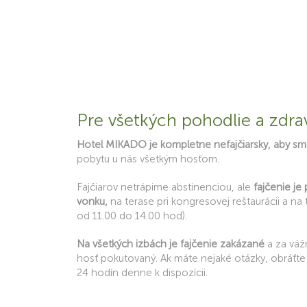
Pre všetkých pohodlie a zdra
Hotel MIKADO je kompletne nefajčiarsky, aby sme 
pobytu u nás všetkým hosťom.
Fajčiarov netrápime abstinenciou, ale
fajčenie j
vonku,
na terase pri kongresovej reštaurácii a na
od 11.00 do 14.00 hod).
Na všetkých izbách je fajčenie zakázané
a za váž
hosť pokutovaný. Ak máte nejaké otázky, obráťte 
24 hodín denne k dispozícii.