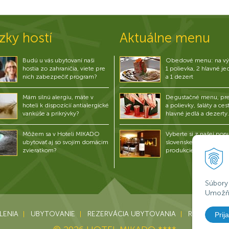
zky hostí
Aktuálne menu
Budú u vás ubytovaní naši
Obedové menu: na vý
hostia zo zahraničia, viete pre
1 polievka, 2 hlavné je
nich zabezpečiť program?
a 1 dezert
Mám silnú alergiu, máte v
Degustačné menu, pre
hoteli k dispozícií antialergické
a polievky, šaláty a ces
vankúše a prikrývky?
hlavné jedlá a dezerty.
Môžem sa v Hoteli MIKADO
Vyberte si z našej pon
ubytovať aj so svojím domácim
slovenskej i zahranične
zvieratkom?
produkcie.
Súbory
Umožňu
LENIA
UBYTOVANIE
REZERVÁCIA UBYTOVANIA
REŠTAURÁC
Prija