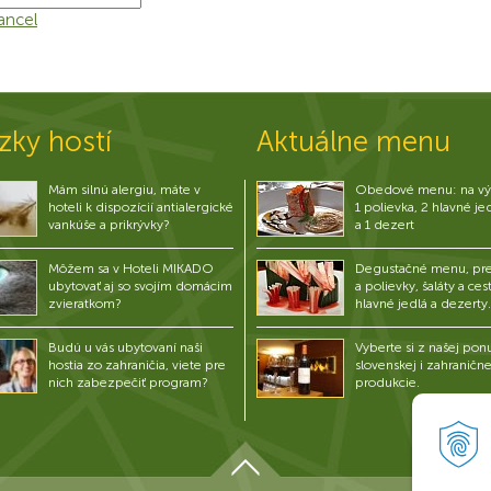
ancel
zky hostí
Aktuálne menu
Mám silnú alergiu, máte v
Obedové menu: na vý
hoteli k dispozícií antialergické
1 polievka, 2 hlavné je
vankúše a prikrývky?
a 1 dezert
Môžem sa v Hoteli MIKADO
Degustačné menu, pre
ubytovať aj so svojím domácim
a polievky, šaláty a ces
zvieratkom?
hlavné jedlá a dezerty.
Budú u vás ubytovaní naši
Vyberte si z našej pon
hostia zo zahraničia, viete pre
slovenskej i zahranične
nich zabezpečiť program?
produkcie.