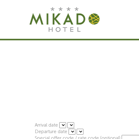
Arrival date
Departure date
Special offer code / rate code (optional)