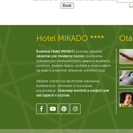
C
Hotel MIKADO ****
Otá
Business Hotel MIKADO
ponúka výborné
zázemie pre moderný biznis
s perfektne
vybavenými konferenčnými sálami a business
centrom, širokou škálou služieb a možnosťami
na relax a príjemné strávenie voľného času.
Ideálne miesto na obchodné rokovania,
konferencie, semináre či biznisové
prezentácie.
Dokonalý komfort a oddych pre
váš úspech v biznise
.