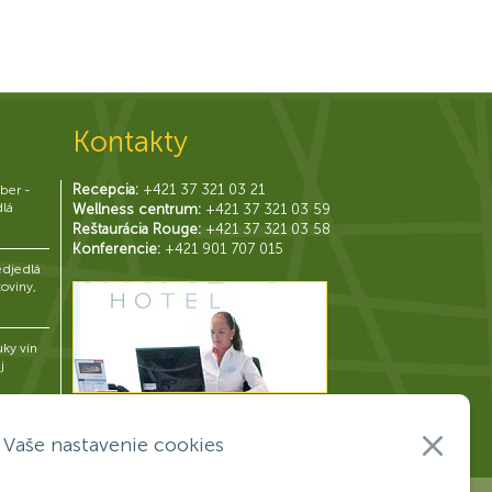
Kontakty
Recepcia:
+421 37 321 03 21
ber -
dlá
Wellness centrum:
+421 37 321 03 59
Reštaurácia Rouge:
+421 37 321 03 58
Konferencie:
+421 901 707 015
djedlá
toviny,
uky vín
j
Vaše nastavenie cookies