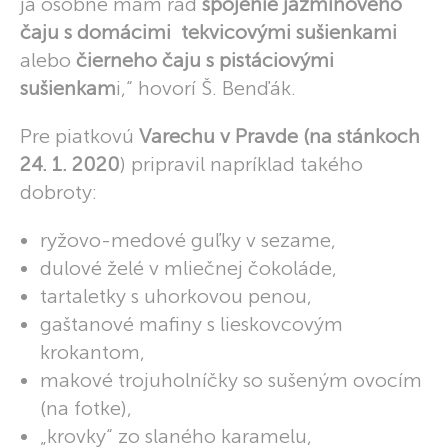
ja osobne mám rád
spojenie jazmínového
čaju s domácimi tekvicovými sušienkami
alebo
čierneho čaju s pistáciovými
sušienkam
i,“ hovorí Š. Benďák.
Pre piatkovú
Varechu v Pravde (na stánkoch
24. 1. 2020
) pripravil napríklad takého
dobroty:
ryžovo-medové guľky v sezame,
dulové želé v mliečnej čokoláde,
tartaletky s uhorkovou penou,
gaštanové mafiny s lieskovcovým
krokantom,
makové trojuholníčky so sušeným ovocím
(na fotke),
„krovky“ zo slaného karamelu,