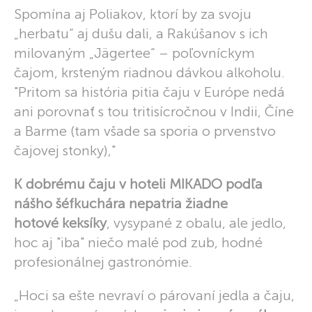
Spomína aj Poliakov, ktorí by za svoju
„herbatu“ aj dušu dali, a Rakúšanov s ich
milovaným „Jägertee“ – poľovníckym
čajom, krsteným riadnou dávkou alkoholu.
"Pritom sa história pitia čaju v Európe nedá
ani porovnať s tou tritisícročnou v Indii, Číne
a Barme (tam všade sa sporia o prvenstvo
čajovej stonky),"
K dobrému čaju v hoteli MIKADO podľa
nášho šéfkuchára nepatria žiadne
hotové keksíky
, vysypané z obalu, ale jedlo,
hoc aj "iba" niečo malé pod zub, hodné
profesionálnej gastronómie.
„Hoci sa ešte nevraví o párovaní jedla a čaju,