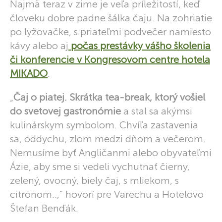
Najmä teraz v zime je veľa príležitostí, keď
človeku dobre padne šálka čaju. Na zohriatie
po lyžovačke, s priateľmi podvečer namiesto
kávy alebo aj
počas prestávky vášho školenia
či konferencie v Kongresovom centre hotela
MIKADO
.
„
Čaj o piatej. Skrátka tea-break, ktorý vošiel
do svetovej gastronómie
a stal sa akýmsi
kulinárskym symbolom. Chvíľa zastavenia
sa, oddychu, zlom medzi dňom a večerom.
Nemusíme byť Angličanmi alebo obyvateľmi
Ázie, aby sme si vedeli vychutnať čierny,
zelený, ovocný, biely čaj, s mliekom, s
citrónom..,“ hovorí pre Varechu a Hotelovo
Štefan Benďák.