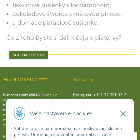
tekvicové sušienky s kardamónom,
čokoládové štvorce s mätovou plnkou,
a domáce pistáciové sušienky.
Čo z toho by ste si dali k čaju o piatej vy?
SPÄŤ NA ZOZNAM
Hotel MIKADO ****
Kontakty
Recepcia:
+421 37 321 03 21
Business Hotel MIKADO
ponúka
výborné
zázemie pre moderný
Wellness centrum:
biznis
s perfektne vybavenými
+421 37 321 03 59
konferenčnými sálami a business
Reštaurácia Rouge:
Vaše nastavenie cookies
centrom, širokou škálou služieb a
+421 37 321 03 58
možnosťami na relax a príjemné
Konferencie:
+421 901 707 015
strávenie voľného času.
Súbory cookie nám pomáhajú pri poskytovaní služieb
pre vás. Umožňujú spoznať a zapamätať si vaše
Ideálne miesto na obchodné