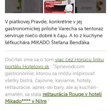
V piatkovej Pravde, konkrétne v jej
gastronomickej prílohe Varecha sa tentoraz
servíruje niečo dobré k čaju. A to z kuchyne
šéfkuchára MIKADO Štefana Benďáka.
Dočítali sme sa o tom
viac cez Horúcu linku
portálu Hotelovo.sk
: "Sprievodcom
gastronómie, ktorou sa môžu inšpirovať
všetky bistrá, čajovne, kaviarne, hotely,
reštaurácie, apres-ski bary, ale aj kuchári-
amatéri, sa stala
reštaurácia Rouge v hoteli
Mikado**** v Nitre
."