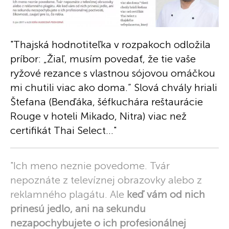
"Thajská hodnotiteľka v rozpakoch odložila
príbor: „Žiaľ, musím povedať, že tie vaše
ryžové rezance s vlastnou sójovou omáčkou
mi chutili viac ako doma.“ Slová chvály hriali
Štefana (Benďáka, šéfkuchára reštaurácie
Rouge v hoteli Mikado, Nitra) viac než
certifikát Thai Select..."
"Ich meno neznie povedome. Tvár
nepoznáte z televíznej obrazovky alebo z
reklamného plagátu. Ale
keď vám od nich
prinesú jedlo, ani na sekundu
nezapochybujete o ich profesionálnej