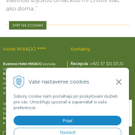
ako doma.“
SPÄŤ NA ZOZNAM
Hotel MIKADO ****
Kontakty
Recepcia:
+421 37 321 03 21
Business Hotel MIKADO
ponúka
výborné
zázemie pre moderný
Wellness centrum:
biznis
s perfektne vybavenými
+421 37 321 03 59
konferenčnými sálami a business
Reštaurácia Rouge:
Vaše nastavenie cookies
centrom, širokou škálou služieb a
+421 37 321 03 58
možnosťami na relax a príjemné
Konferencie:
+421 901 707 015
strávenie voľného času.
Súbory cookie nám pomáhajú pri poskytovaní služieb
pre vás. Umožňujú spoznať a zapamätať si vaše
Ideálne miesto na obchodné
preferencie.
rokovania, konferencie, semináre či
biznisové prezentácie.
Dokonalý
komfort a oddych pre váš úspech
Prijať
v biznise
.
Nastaviť