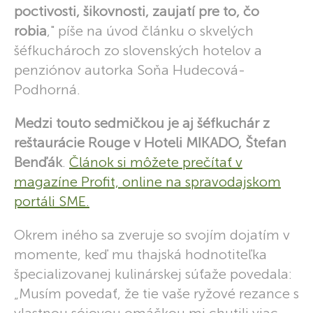
poctivosti, šikovnosti, zaujatí pre to, čo
robia
," píše na úvod článku o skvelých
šéfkuchároch zo slovenských hotelov a
penziónov autorka Soňa Hudecová-
Podhorná.
Medzi touto sedmičkou je aj šéfkuchár z
reštaurácie Rouge v Hoteli MIKADO, Štefan
Benďák
.
Článok si môžete prečítať v
magazíne Profit, online na spravodajskom
portáli SME.
Okrem iného sa zveruje so svojím dojatím v
momente, keď mu thajská hodnotiteľka
špecializovanej kulinárskej súťaže povedala:
„Musím povedať, že tie vaše ryžové rezance s
vlastnou sójovou omáčkou mi chutili viac