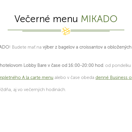
Večerné menu
MIKADO
KADO
! Budete mať na
výber z bagelov a croissantov a obložených
v hotelovom Lobby Bare v čase od 16:00-20:00 hod
. od pondelku
mpletného A la carte menu
alebo v čase obeda
denné Business 
ždňa, aj vo večerných hodinách.