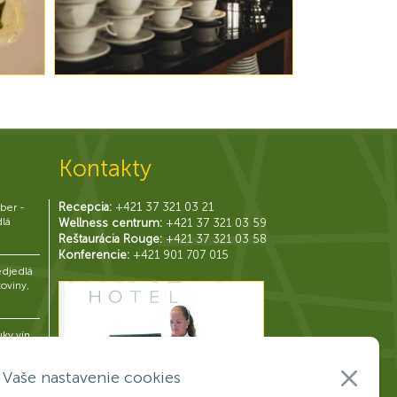
Kontakty
Recepcia:
+421 37 321 03 21
ber -
dlá
Wellness centrum:
+421 37 321 03 59
Reštaurácia Rouge:
+421 37 321 03 58
Konferencie:
+421 901 707 015
djedlá
toviny,
uky vín
j
Vaše nastavenie cookies