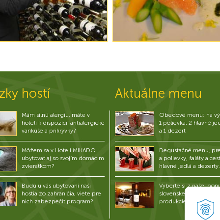
zky hostí
Aktuálne menu
Mám silnú alergiu, máte v
Obedové menu: na vý
hoteli k dispozícií antialergické
1 polievka, 2 hlavné je
vankúše a prikrývky?
a 1 dezert
Môžem sa v Hoteli MIKADO
Degustačné menu, pre
ubytovať aj so svojím domácim
a polievky, šaláty a ces
zvieratkom?
hlavné jedlá a dezerty.
Budú u vás ubytovaní naši
Vyberte si z našej pon
hostia zo zahraničia, viete pre
slovenskej i zahranične
nich zabezpečiť program?
produkcie.