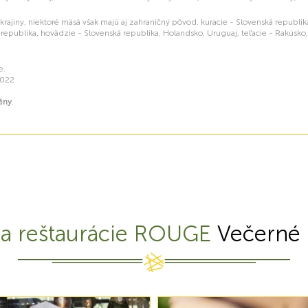
j krajiny, niektoré mäsá však majú aj zahraničný pôvod. kuracie - Slovenská republi
 republika, hovädzie - Slovenská republika, Holandsko, Uruguaj, teľacie - Rakúsko
e.
2022
ény
.
ia reštaurácie ROUGE
Večerné