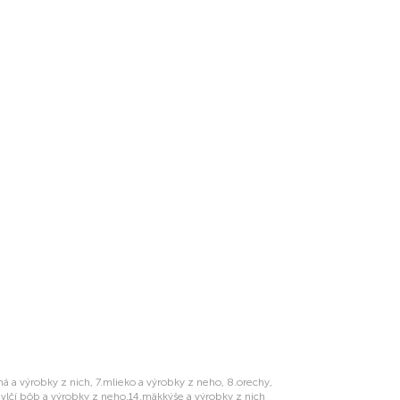
rná a výrobky z nich, 7.mlieko a výrobky z neho, 8.orechy,
13.vlčí bôb a výrobky z neho,14.mäkkýše a výrobky z nich