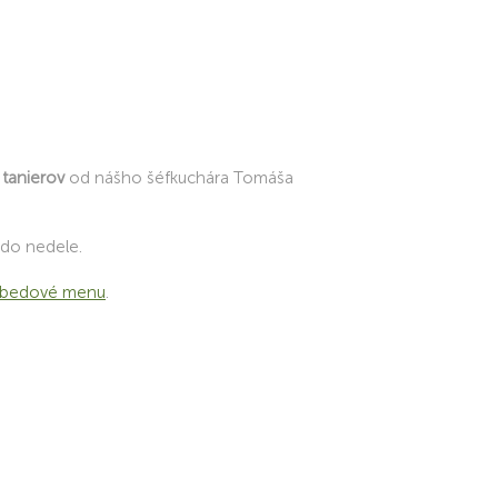
 tanierov
od nášho šéfkuchára Tomáša
 do nedele.
obedové menu
.