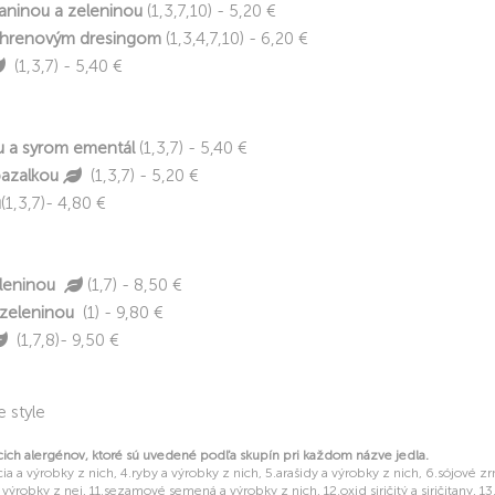
aninou a zeleninou
(1,3,7,10) - 5,20 €
chrenovým dresingom
(1,3,4,7,10) - 6,20 €
(1,3,7) - 5,40 €
u a syrom ementál
(1,3,7) - 5,40 €
bazalkou
(1,3,7) - 5,20 €
u
(1,3,7)- 4,80 €
leninou
(1,7) - 8,50 €
 zeleninou
(1) - 9,80 €
(1,7,8)- 9,50 €
 style
cich alergénov, ktoré sú uvedené podľa skupín pri každom názve jedla.
ia a výrobky z nich, 4.ryby a výrobky z nich, 5.arašidy a výrobky z nich, 6.sójové z
 výrobky z nej, 11.sezamové semená a výrobky z nich, 12.oxid siričitý a siričitany, 