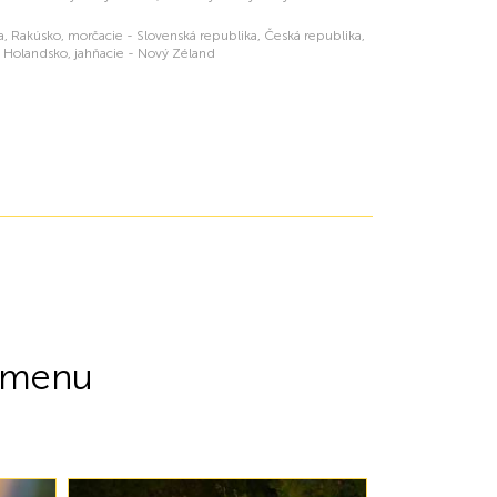
ka, Rakúsko, morčacie - Slovenská republika, Česká republika,
, Holandsko, jahňacie - Nový Zéland
 menu