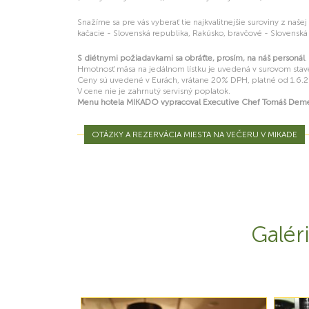
Snažíme sa pre vás vyberať tie najkvalitnejšie suroviny z naše
kačacie - Slovenská republika, Rakúsko, bravčové - Slovenská
S diétnymi požiadavkami sa obráťte, prosím, na náš personál
.
Hmotnosť mäsa na jedálnom lístku je uvedená v surovom stav
Ceny sú uvedené v Eurách, vrátane 20% DPH, platné od 1.6.
V cene nie je zahrnutý servisný poplatok.
Menu hotela MIKADO vypracoval Executive Chef Tomáš Dem
OTÁZKY A REZERVÁCIA MIESTA NA VEČERU V MIKADE
Galér