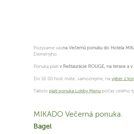
Pozývame vás
na Večernú ponuku do Hotela MI
Deményho.
Ponuka platí
v Reštaurácie ROUGE, na terase a 
Do 16:00 hod. máte, samozrejme, na
výber z ko
Takisto
platí ponuka Lobby Menu
počas celého tý
MIKADO Večerná ponuka.
Bagel