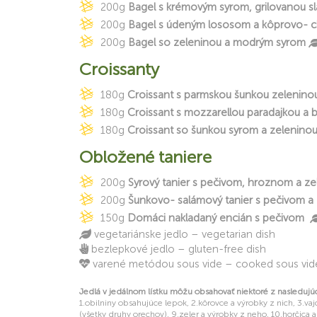
200g
Bagel s krémovým syrom, grilovanou sl
200g
Bagel s údeným lososom a kôprovo- 
200g
Bagel so zeleninou a modrým syrom
Croissanty
180g
Croissant s parmskou šunkou zelenino
180g
Croissant s mozzarellou paradajkou a 
180g
Croissant so šunkou syrom a zelenino
Obložené taniere
200g
Syrový tanier s pečivom, hroznom a ze
200g
Šunkovo- salámový tanier s pečivom a
150g
Domáci nakladaný encián s pečivom
vegetariánske jedlo – vegetarian dish
bezlepkové jedlo – gluten-free dish
varené metódou sous vide – cooked sous vide
Jedlá v jedálnom lístku môžu obsahovať niektoré z nasledujú
1.obilniny obsahujúce lepok, 2.kôrovce a výrobky z nich, 3.vajc
(všetky druhy orechov), 9.zeler a výrobky z neho, 10.horčica a