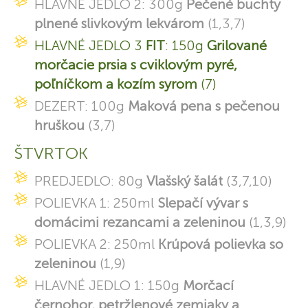
HLAVNÉ JEDLO 2: 300g
Pečené buchty
plnené slivkovým lekvárom
(1,3,7)
HLAVNÉ JEDLO 3
FIT
: 150g
Grilované
morčacie prsia s cviklovým pyré,
poľníčkom a kozím syrom
(7)
DEZERT: 100g
Maková pena s pečenou
hruškou
(3,7)
ŠTVRTOK
PREDJEDLO: 80g
Vlašský šalát
(3,7,10)
POLIEVKA 1: 250ml
Slepačí vývar s
domácimi rezancami a zeleninou
(1,3,9)
POLIEVKA 2: 250ml
Krúpová polievka so
zeleninou
(1,9)
HLAVNÉ JEDLO 1: 150g
Morčací
černohor, petržlenové zemiaky a