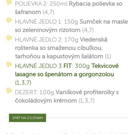
POLIEVKA 2: 250ml
Rybacia polievka so
šafranom
(4,7)
HLAVNÉ JEDLO 1: 150g
Sumček na masle
so zeleninovým rizotom
(4,7)
HLAVNÉ JEDLO 2: 170g
Viedenská
roštenka so smaženou cibuľkou,
tarhoňou a kapustovým šalátom
(1)
HLAVNÉ JEDLO 3
FIT
: 300g
Tekvicové
lasagne so špenátom a gorgonzolou
(1,3,7)
DEZERT: 100g
Vanilkové profiterolky s
čokoládovým krémom
(1,3,7)
SPÄŤ NA ZOZNAM