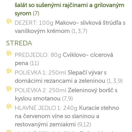
šalát so sušenými rajčinami a grilovaným
syrom
(7)
DEZERT: 100g
Makovo- slivková štrúdľa s
vanilkovým krémom
(1,3,7)
STREDA
PREDJEDLO: 80g
Cviklovo- cícerová
pena
(11)
POLIEVKA 1: 250ml
Slepačí vývar s
domácimi rezancami a zeleninou
(1,3,9)
POLIEVKA 2: 250ml
Zeleninový boršč s
kyslou smotanou
(7,9)
HLAVNÉ JEDLO 1: 240g
Kuracie stehno
na červenom víne so slaninou a
restovanými zemiakmi
(9,12)