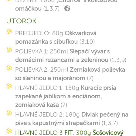
DEZERT: 100g
„Churros“ s kokosovou
omáčkou
(1,3,7)
UTOROK
PREDJEDLO: 80g
Oškvarková
pomazánka s cibuľkou
(3,10)
POLIEVKA 1: 250ml
Slepačí vývar s
domácimi rezancami a zeleninou
(1,3,9)
POLIEVKA 2: 250ml
Zemiaková polievka
so slaninou a majoránom
(7)
HLAVNÉ JEDLO 1: 150g
Kuracie prsia
zapekané jablkom a enciánom,
zemiaková kaša
(7)
HLAVNÉ JEDLO 2: 180g
Diviak pečený na
pive s kapustnými strapačkami
(1,3,7)
HLAVNÉ JEDLO 3
FIT
: 300g
Šošovicový