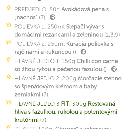
PREDJEDLO: 80g
Avokádová pena s
„nachos“
(7)
POLIEVKA 1: 250ml
Slepačí vývar s
domácimi rezancami a zeleninou
(1,3,9)
POLIEVKA 2: 250ml
Kuracia polievka s
rajčinami a kukuricou
()
HLAVNÉ JEDLO 1: 150g
Chilli con carne
so žltou ryžou a pečenou fazuľou
()
HLAVNÉ JEDLO 2: 200g
Morčacie stehno
so špenátovým krémom a baby
zemiakmi
(7)
HLAVNÉ JEDLO 3
FIT
: 300g
Restovaná
hliva s fazuľkou, rukolou a polentovými
krutónmi
(7)