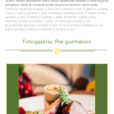
Jedlá v našom obedovom menu môžu obsahovať niektoré z nasledujúcich
alergénov, ktoré sú uvedené podľa skupín pri každom názve jedla.
1.obilniny obsahujúce lepok, 2.kôrovce a výrobky z nich, 3.vajcia a výrobky
z nich, 4.ryby a výrobky z nich, 5.arašidy a výrobky z nich, 6.sójové zrná a
výrobky z nich, 7.mlieko a výrobky z neho, 8.orechy, (všetky druhy
orechov), 9.zeler a výrobky z neho, 10.horčica a výrobky z nej,
11.sezamové semená a výrobky z nich, 12.oxid siričitý a siričitany, 13.vlčí
bôb a výrobky z neho,14.mäkkýše a výrobky z nich.
Fotogaléria: Pre gurmánov