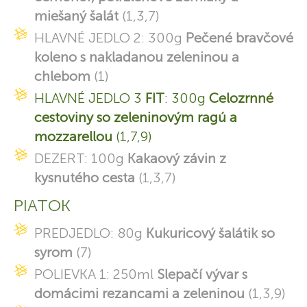
miešaný šalát
(1,3,7)
HLAVNÉ JEDLO 2: 300g
Pečené bravčové
koleno s nakladanou zeleninou a
chlebom
(1)
HLAVNÉ JEDLO 3
FIT
: 300g
Celozrnné
cestoviny so zeleninovým ragú a
mozzarellou
(1,7,9)
DEZERT: 100g
Kakaový závin z
kysnutého cesta
(1,3,7)
PIATOK
PREDJEDLO: 80g
Kukuricový šalátik so
syrom
(7)
POLIEVKA 1: 250ml
Slepačí vývar s
domácimi rezancami a zeleninou
(1,3,9)