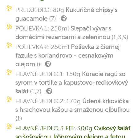
PREDJEDLO: 80g
Kukuričné chipsy s
guacamole
(7)
POLIEVKA 1: 250ml
Slepačí vývar s
domácimi rezancami a zeleninou
(1,3,9)
POLIEVKA 2: 250ml
Polievka z čiernej
fazule s koriandrovo - cesnakovým
olejom
()
HLAVNÉ JEDLO 1: 150g
Kuracie ragú so
syrom v tortille a kapustovo-reďkovkový
šalát
(1,7)
HLAVNÉ JEDLO 2: 170g
Údená krkovička
s hrachovou kašou a smaženou cibuľkou
(1)
HLAVNÉ JEDLO 3
FIT
: 300g
Cvikový šalát
so šošovicou, kôprovým olejom a fetou