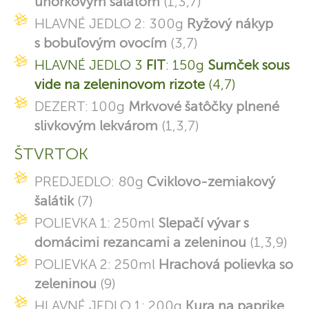
uhorkovým šalátom
(1,3,7)
HLAVNÉ JEDLO 2: 300g
Ryžový nákyp
s bobuľovým ovocím
(3,7)
HLAVNÉ JEDLO 3
FIT
: 150g
Sumček sous
vide na zeleninovom rizote
(4,7)
DEZERT: 100g
Mrkvové šatôčky plnené
slivkovým lekvárom
(1,3,7)
ŠTVRTOK
PREDJEDLO: 80g
Cviklovo-zemiakový
šalátik
(7)
POLIEVKA 1: 250ml
Slepačí vývar s
domácimi rezancami a zeleninou
(1,3,9)
POLIEVKA 2: 250ml
Hrachová polievka so
zeleninou
(9)
HLAVNÉ JEDLO 1: 200g
Kura na paprike