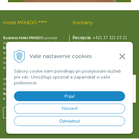
Hotel MIKADO ****
Kontakty
Recepcia:
+421 37 321 03 21
Business Hotel MIKADO
ponúka
výborné
zázemie pre moderný
Wellness centrum:
biznis
s perfektne vybavenými
+421 37 321 03 59
konferenčnými sálami a business
Reštaurácia Rouge:
Vaše nastavenie cookies
centrom, širokou škálou služieb a
+421 37 321 03 58
možnosťami na relax a príjemné
Konferencie:
+421 901 707 015
strávenie voľného času.
Súbory cookie nám pomáhajú pri poskytovaní služieb
pre vás. Umožňujú spoznať a zapamätať si vaše
Ideálne miesto na obchodné
preferencie.
rokovania, konferencie, semináre či
biznisové prezentácie.
Dokonalý
komfort a oddych pre váš úspech
Prijať
v biznise
.
Nastaviť
Odmietnuť
© 2026
HOTEL MIKADO ****