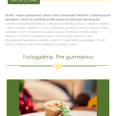
SPÄŤ NA ZOZNAM
Jedlá v našom obedovom menu môžu obsahovať niektoré z nasledujúcich
alergénov, ktoré sú uvedené podľa skupín pri každom názve jedla.
1.obilniny obsahujúce lepok, 2.kôrovce a výrobky z nich, 3.vajcia a výrobky
z nich, 4.ryby a výrobky z nich, 5.arašidy a výrobky z nich, 6.sójové zrná a
výrobky z nich, 7.mlieko a výrobky z neho, 8.orechy, (všetky druhy
orechov), 9.zeler a výrobky z neho, 10.horčica a výrobky z nej,
11.sezamové semená a výrobky z nich, 12.oxid siričitý a siričitany, 13.vlčí
bôb a výrobky z neho,14.mäkkýše a výrobky z nich.
Fotogaléria: Pre gurmánov