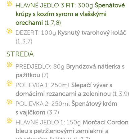
HLAVNÉ JEDLO 3
FIT
: 300g
Špenátové
krúpy s kozím syrom a vlašskými
orechami
(1,7,8)
DEZERT: 100g
Kysnutý tvarohový koláč
(1,3,7)
STREDA
PREDJEDLO: 80g
Bryndzová nátierka s
pažítkou
(7)
POLIEVKA 1: 250ml
Slepačí vývar s
domácimi rezancami a zeleninou
(1,3,9)
POLIEVKA 2: 250ml
Špenátový krém
s vajíčkom
(3,7)
HLAVNÉ JEDLO 1: 150g
Morčací Cordon
bleu s petržlenovými zemiakmi a