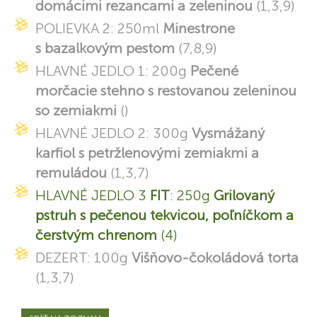
domácimi rezancami a zeleninou
(1,3,9)
POLIEVKA 2: 250ml
Minestrone
s bazalkovým pestom
(7,8,9)
HLAVNÉ JEDLO 1: 200g
Pečené
morčacie stehno s restovanou zeleninou
so zemiakmi
()
HLAVNÉ JEDLO 2: 300g
Vysmážaný
karfiol s petržlenovými zemiakmi a
remuládou
(1,3,7)
HLAVNÉ JEDLO 3
FIT
: 250g
Grilovaný
pstruh s pečenou tekvicou, poľníčkom a
čerstvým chrenom
(4)
DEZERT: 100g
Višňovo-čokoládová torta
(1,3,7)