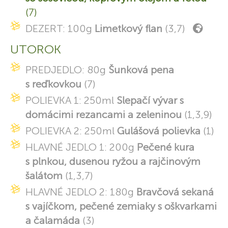
(7)
DEZERT: 100g
Limetkový flan
(3,7)
UTOROK
PREDJEDLO: 80g
Šunková pena
s reďkovkou
(7)
POLIEVKA 1: 250ml
Slepačí vývar s
domácimi rezancami a zeleninou
(1,3,9)
POLIEVKA 2: 250ml
Gulášová polievka
(1)
HLAVNÉ JEDLO 1: 200g
Pečené kura
s plnkou, dusenou ryžou a rajčinovým
šalátom
(1,3,7)
HLAVNÉ JEDLO 2: 180g
Bravčová sekaná
s vajíčkom, pečené zemiaky s oškvarkami
a čalamáda
(3)