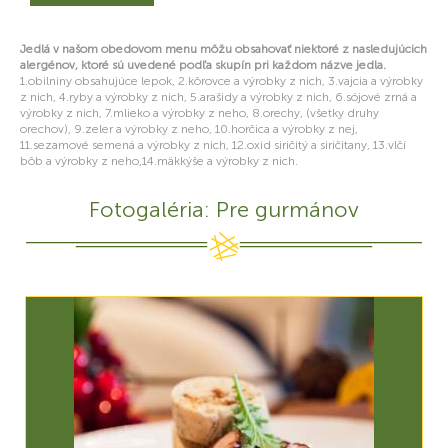
Jedlá v našom obedovom menu môžu obsahovať niektoré z nasledujúcich
alergénov, ktoré sú uvedené podľa skupín pri každom názve jedla.
1.obilniny obsahujúce lepok, 2.kôrovce a výrobky z nich, 3.vajcia a výrobky
z nich, 4.ryby a výrobky z nich, 5.arašidy a výrobky z nich, 6.sójové zrná a
výrobky z nich, 7.mlieko a výrobky z neho, 8.orechy, (všetky druhy
orechov), 9.zeler a výrobky z neho, 10.horčica a výrobky z nej,
11.sezamové semená a výrobky z nich, 12.oxid siričitý a siričitany, 13.vlčí
bôb a výrobky z neho,14.mäkkýše a výrobky z nich.
Fotogaléria: Pre gurmánov