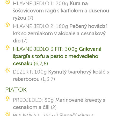
HLAVNÉ JEDLO 1: 200g
Kura na
šošovicovom ragú s karfiolom a dusenou
ryžou
(7)
HLAVNÉ JEDLO 2: 180g
Pečený hovädzí
krk so zemiakom v alobale a cesnakový
dip
(7)
HLAVNÉ JEDLO 3
FIT
: 300g
Grilovaná
špargľa s tofu a pesto z medvedieho
cesnaku
(6,7,8)
DEZERT: 100g
Kysnutý tvarohový koláč s
rebarborou
(1,3,7)
PIATOK
PREDJEDLO: 80g
Marinované krevety s
cesnakom a čili
(2)
POLIEVKA 1: 250ml
Slepačí vývar s