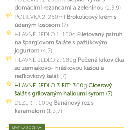
domácimi rezancami a zeleninou
(1,3,9)
POLIEVKA 2: 250ml
Brokolicový krém s
údeným lososom
(7)
HLAVNÉ JEDLO 1: 150g
Filetovaný pstruh
na špargľovom šaláte s pažítkovým
jogurtom
(4,7)
HLAVNÉ JEDLO 2: 180g
Pečená krkovička
so zemiakovo- hráškovou kašou a
reďkovkový šalát
(7)
HLAVNÉ JEDLO 3
FIT
: 300g
Cícerový
šalát s grilovaným halloumi syrom
(7)
DEZERT: 100g
Banánový rez s
karamelom
(1,3,7)
SPÄŤ NA ZOZNAM