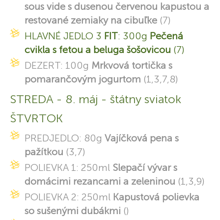
sous vide s dusenou červenou kapustou a
restované zemiaky na cibuľke
(7)
HLAVNÉ JEDLO 3
FIT
: 300g
Pečená
cvikla s fetou a beluga šošovicou
(7)
DEZERT: 100g
Mrkvová tortička s
pomarančovým jogurtom
(1,3,7,8)
STREDA - 8. máj - štátny sviatok
ŠTVRTOK
PREDJEDLO: 80g
Vajíčková pena s
pažítkou
(3,7)
POLIEVKA 1: 250ml
Slepačí vývar s
domácimi rezancami a zeleninou
(1,3,9)
POLIEVKA 2: 250ml
Kapustová polievka
so sušenými dubákmi
()