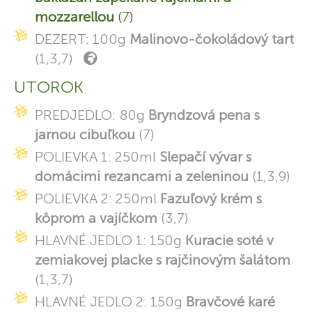
mozzarellou
(7)
DEZERT: 100g
Malinovo-čokoládový tart
(1,3,7)
UTOROK
PREDJEDLO: 80g
Bryndzová pena s
jarnou cibuľkou
(7)
POLIEVKA 1: 250ml
Slepačí vývar s
domácimi rezancami a zeleninou
(1,3,9)
POLIEVKA 2: 250ml
Fazuľový krém s
kôprom a vajíčkom
(3,7)
HLAVNÉ JEDLO 1: 150g
Kuracie soté v
zemiakovej placke s rajčinovým šalátom
(1,3,7)
HLAVNÉ JEDLO 2: 150g
Bravčové karé