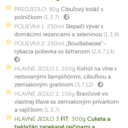
PREDJEDLO: 80g
Cibuľový koláč s
polníčkom
(1,3,7)
POLIEVKA 1: 250ml
Slepačí vývar s
domácimi rezancami a zeleninou
(1,3,9)
POLIEVKA 2: 250ml
„Bouillabaisse“-
rybacia polievka so šafranom
(2,4,7,14)
HLAVNÉ JEDLO 1: 200g
Kohút na víne s
restovanými šampiňónmi, cibuľkou a
zemiakovým gratinom
(3,7,12)
HLAVNÉ JEDLO 2: 150g
Bravčové vo
vlastnej šťave so zemiakovým prívarkom
a vajíčkom
(1,3,7)
HLAVNÉ JEDLO 3
FIT
: 300g
Cuketa a
baklažán zapekané rajčinami a