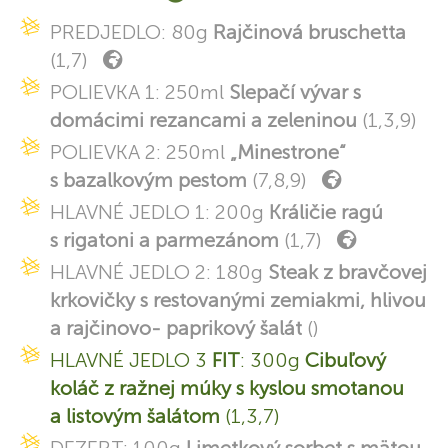
PREDJEDLO: 80g
Rajčinová bruschetta
(1,7)
POLIEVKA 1: 250ml
Slepačí vývar s
domácimi rezancami a zeleninou
(1,3,9)
POLIEVKA 2: 250ml
„Minestrone“
s bazalkovým pestom
(7,8,9)
HLAVNÉ JEDLO 1: 200g
Králičie ragú
s rigatoni a parmezánom
(1,7)
HLAVNÉ JEDLO 2: 180g
Steak z bravčovej
krkovičky s restovanými zemiakmi, hlivou
a rajčinovo- paprikový šalát
()
HLAVNÉ JEDLO 3
FIT
: 300g
Cibuľový
koláč z ražnej múky s kyslou smotanou
a listovým šalátom
(1,3,7)