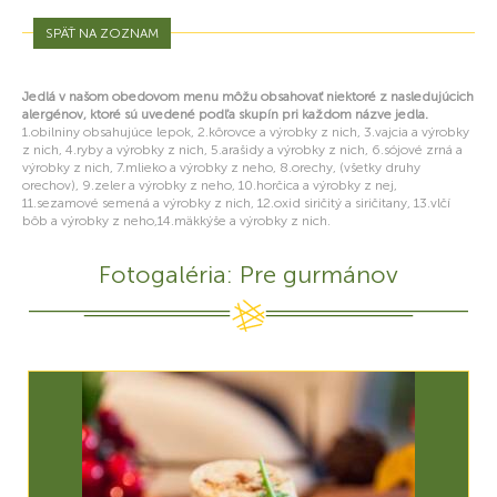
SPÄŤ NA ZOZNAM
Jedlá v našom obedovom menu môžu obsahovať niektoré z nasledujúcich
alergénov, ktoré sú uvedené podľa skupín pri každom názve jedla.
1.obilniny obsahujúce lepok, 2.kôrovce a výrobky z nich, 3.vajcia a výrobky
z nich, 4.ryby a výrobky z nich, 5.arašidy a výrobky z nich, 6.sójové zrná a
výrobky z nich, 7.mlieko a výrobky z neho, 8.orechy, (všetky druhy
orechov), 9.zeler a výrobky z neho, 10.horčica a výrobky z nej,
11.sezamové semená a výrobky z nich, 12.oxid siričitý a siričitany, 13.vlčí
bôb a výrobky z neho,14.mäkkýše a výrobky z nich.
Fotogaléria: Pre gurmánov