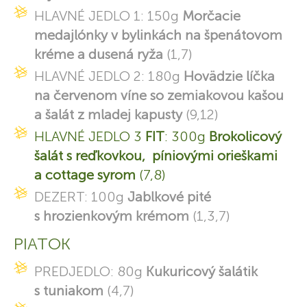
HLAVNÉ JEDLO 1: 150g
Morčacie
medajlónky v bylinkách na špenátovom
kréme a dusená ryža
(1,7)
HLAVNÉ JEDLO 2: 180g
Hovädzie líčka
na červenom víne so zemiakovou kašou
a šalát z mladej kapusty
(9,12)
HLAVNÉ JEDLO 3
FIT
: 300g
Brokolicový
šalát s reďkovkou, píniovými orieškami
a cottage syrom
(7,8)
DEZERT: 100g
Jablkové pité
s hrozienkovým krémom
(1,3,7)
PIATOK
PREDJEDLO: 80g
Kukuricový šalátik
s tuniakom
(4,7)