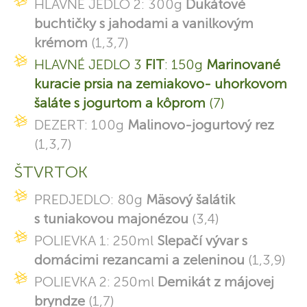
HLAVNÉ JEDLO 2: 300g
Dukátové
buchtičky s jahodami a vanilkovým
krémom
(1,3,7)
HLAVNÉ JEDLO 3
FIT
: 150g
Marinované
kuracie prsia na zemiakovo- uhorkovom
šaláte s jogurtom a kôprom
(7)
DEZERT: 100g
Malinovo-jogurtový rez
(1,3,7)
ŠTVRTOK
PREDJEDLO: 80g
Mäsový šalátik
s tuniakovou majonézou
(3,4)
POLIEVKA 1: 250ml
Slepačí vývar s
domácimi rezancami a zeleninou
(1,3,9)
POLIEVKA 2: 250ml
Demikát z májovej
bryndze
(1,7)