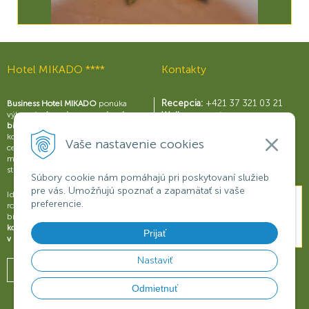
Hotel MIKADO ****
Kontakty
Recepcia:
+421 37 321 03 21
Business Hotel MIKADO
ponúka
výborné
zázemie pre moderný
Wellness centrum:
biznis
s perfektne vybavenými
+421 37 321 03 59
konferenčnými sálami a business
Reštaurácia Rouge:
Vaše nastavenie cookies
centrom, širokou škálou služieb a
+421 37 321 03 58
možnosťami na relax a príjemné
Konferencie:
+421 901 707 015
strávenie voľného času.
Súbory cookie nám pomáhajú pri poskytovaní služieb
pre vás. Umožňujú spoznať a zapamätať si vaše
Ideálne miesto na obchodné
preferencie.
rokovania, konferencie, semináre či
biznisové prezentácie.
Dokonalý
komfort a oddych pre váš úspech
Prijať
v biznise
.
Nastaviť
Odmietnuť