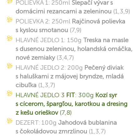
POLIEVKA 1: 250ml
Slepačí vývar s
domácimi rezancami a zeleninou
(1,3,9)
POLIEVKA 2: 250ml
Rajčinová polievka
s kyslou smotanou
(7,9)
HLAVNÉ JEDLO 1: 150g
Treska na masle
s dusenou zeleninou, holandská omáčka,
nové zemiaky
(3,4,7)
HLAVNÉ JEDLO 2: 200g
Pečený diviak
s haluškami z májovej bryndze, mladá
cibuľka
(1,3,7)
HLAVNÉ JEDLO 3
FIT
: 300g
Kozí syr
s cícerom, špargľou, karotkou a dresing
z kešu orieškov
(7,8)
DEZERT: 100g
Jahodová bublanina
s čokoládovou zmrzlinou
(1,3,7)