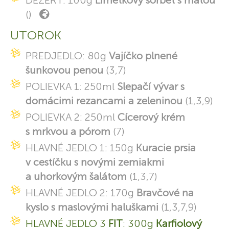
DEZERT: 100g
Limetkový sorbet s mätou
()
UTOROK
PREDJEDLO: 80g
Vajíčko plnené
šunkovou penou
(3,7)
POLIEVKA 1: 250ml
Slepačí vývar s
domácimi rezancami a zeleninou
(1,3,9)
POLIEVKA 2: 250ml
Cícerový krém
s mrkvou a pórom
(7)
HLAVNÉ JEDLO 1: 150g
Kuracie prsia
v cestíčku s novými zemiakmi
a uhorkovým šalátom
(1,3,7)
HLAVNÉ JEDLO 2: 170g
Bravčové na
kyslo s maslovými haluškami
(1,3,7,9)
HLAVNÉ JEDLO 3
FIT
: 300g
Karfiolový