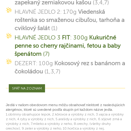
zapekaný zemiakovou kašou
(3,4,7)
HLAVNÉ JEDLO 2: 170g
Viedenská
roštenka so smaženou cibuľou, tarhoňa a
cviklový šalát
(1)
HLAVNÉ JEDLO 3
FIT
: 300g
Kukuričné
penne so cherry rajčinami, fetou a baby
špenátom
(7)
DEZERT: 100g
Kokosový rez s banánom a
čokoládou
(1,3,7)
SPÄŤ NA ZOZNAM
Jedlá v našom obedovom menu môžu obsahovať niektoré z nasledujúcich
alergénov, ktoré sú uvedené podľa skupín pri každom názve jedla.
1.obilniny obsahujúce lepok, 2.kôrovce a výrobky z nich, 3.vajcia a výrobky
z nich, 4.ryby a výrobky z nich, 5.arašidy a výrobky z nich, 6.sójové zrná a
výrobky z nich, 7.mlieko a výrobky z neho, 8.orechy, (všetky druhy
orechov), 9.zeler a výrobky z neho, 10.horčica a výrobky z nej,