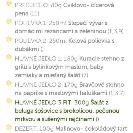
PREDJEDLO: 80g
Cviklovo- cícerová
pena
(11)
POLIEVKA 1: 250ml
Slepačí vývar s
domácimi rezancami a zeleninou
(1,3,9)
POLIEVKA 2: 250ml
Kelová polievka s
dubákmi
()
HLAVNÉ JEDLO 1: 180g
Kuracie stehno z
grilu s bylinkovým maslom, baby
zemiaky a miešaný šalát
(7)
HLAVNÉ JEDLO 2: 170g
Bravčové stehno
na paprike s maslovými haluškami
(1,3,7)
HLAVNÉ JEDLO 3
FIT
: 300g
Šalát z
beluga šošovice s brokolicou, pečenou
mrkvou a sušenými rajčinami
()
DEZERT: 100g
Malinovo- čokoládový tart