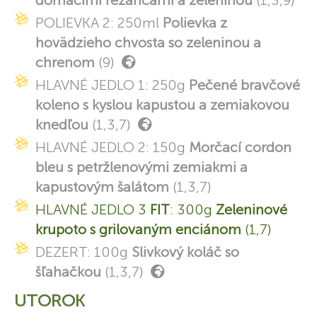
domácimi rezancami a zeleninou
(1,3,9)
POLIEVKA 2: 250ml
Polievka z
hovädzieho chvosta so zeleninou a
chrenom
(9)
HLAVNÉ JEDLO 1: 250g
Pečené bravčové
koleno s kyslou kapustou a zemiakovou
knedľou
(1,3,7)
HLAVNÉ JEDLO 2: 150g
Morčací cordon
bleu s petržlenovými zemiakmi a
kapustovým šalátom
(1,3,7)
HLAVNÉ JEDLO 3
FIT
: 300g
Zeleninové
krupoto s grilovaným enciánom
(1,7)
DEZERT: 100g
Slivkový koláč so
šľahačkou
(1,3,7)
UTOROK