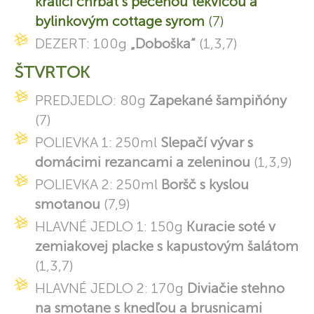
králičí chrbát s pečenou tekvicou a
bylinkovým cottage syrom
(7)
DEZERT: 100g
„Doboška“
(1,3,7)
ŠTVRTOK
PREDJEDLO: 80g
Zapekané šampiňóny
(7)
POLIEVKA 1: 250ml
Slepačí vývar s
domácimi rezancami a zeleninou
(1,3,9)
POLIEVKA 2: 250ml
Boršč s kyslou
smotanou
(7,9)
HLAVNÉ JEDLO 1: 150g
Kuracie soté v
zemiakovej placke s kapustovým šalátom
(1,3,7)
HLAVNÉ JEDLO 2: 170g
Diviačie stehno
na smotane s knedľou a brusnicami