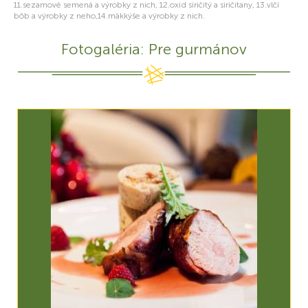
11.sezamové semená a výrobky z nich, 12.oxid siričitý a siričitany, 13.vlčí
bôb a výrobky z neho,14.mäkkýše a výrobky z nich.
Fotogaléria: Pre gurmánov