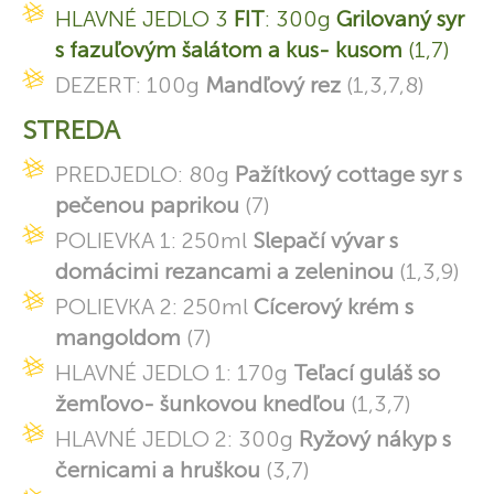
HLAVNÉ JEDLO 3
FIT
: 300g
Grilovaný syr
s fazuľovým šalátom a kus- kusom
(1,7)
DEZERT: 100g
Mandľový rez
(1,3,7,8)
STREDA
PREDJEDLO: 80g
Pažítkový cottage syr s
pečenou paprikou
(7)
POLIEVKA 1: 250ml
Slepačí vývar s
domácimi rezancami a zeleninou
(1,3,9)
POLIEVKA 2: 250ml
Cícerový krém s
mangoldom
(7)
HLAVNÉ JEDLO 1: 170g
Teľací guláš so
žemľovo- šunkovou knedľou
(1,3,7)
HLAVNÉ JEDLO 2: 300g
Ryžový nákyp s
černicami a hruškou
(3,7)