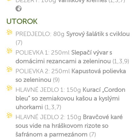
DEZERT: 100g
Vanilkový krémeš
(1,3,7)
UTOROK
PREDJEDLO: 80g
Syrový šalátik s cviklou
(7)
POLIEVKA 1: 250ml
Slepačí vývar s
domácimi rezancami a zeleninou
(1,3,9)
POLIEVKA 2: 250ml
Kapustová polievka
so zeleninou
(9)
HLAVNÉ JEDLO 1: 150g
Kurací „Cordon
bleu“ so zemiakovou kašou a kyslými
uhorkami
(1,3,7)
HLAVNÉ JEDLO 2: 150g
Bravčové karé
sous vide na hráškovom rizote so
šafránom a parmezánom
(7)