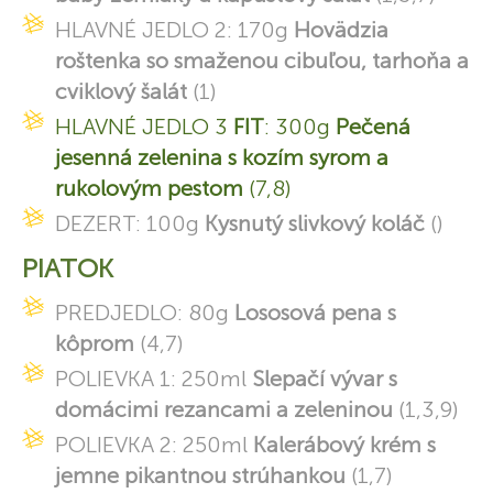
HLAVNÉ JEDLO 2: 170g
Hovädzia
roštenka so smaženou cibuľou, tarhoňa a
cviklový šalát
(1)
HLAVNÉ JEDLO 3
FIT
: 300g
Pečená
jesenná zelenina s kozím syrom a
rukolovým pestom
(7,8)
DEZERT: 100g
Kysnutý slivkový koláč
()
PIATOK
PREDJEDLO: 80g
Lososová pena s
kôprom
(4,7)
POLIEVKA 1: 250ml
Slepačí vývar s
domácimi rezancami a zeleninou
(1,3,9)
POLIEVKA 2: 250ml
Kalerábový krém s
jemne pikantnou strúhankou
(1,7)