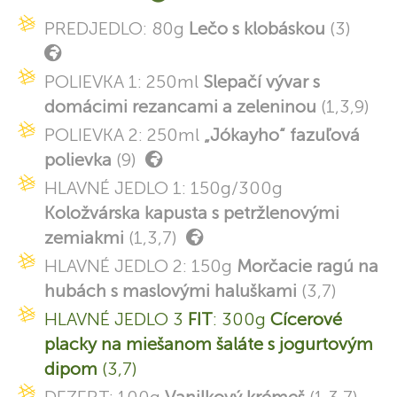
PREDJEDLO: 80g
Lečo s klobáskou
(3)
POLIEVKA 1: 250ml
Slepačí vývar s
domácimi rezancami a zeleninou
(1,3,9)
POLIEVKA 2: 250ml
„Jókayho“ fazuľová
polievka
(9)
HLAVNÉ JEDLO 1: 150g/300g
Koložvárska kapusta s petržlenovými
zemiakmi
(1,3,7)
HLAVNÉ JEDLO 2: 150g
Morčacie ragú na
hubách s maslovými haluškami
(3,7)
HLAVNÉ JEDLO 3
FIT
: 300g
Cícerové
placky na miešanom šaláte s jogurtovým
dipom
(3,7)