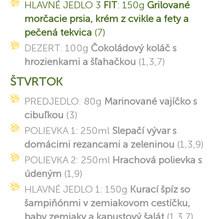
HLAVNÉ JEDLO 3
FIT
: 150g
Grilované
morčacie prsia, krém z cvikle a fety a
pečená tekvica
(7)
DEZERT: 100g
Čokoládový koláč s
hrozienkami a šľahačkou
(1,3,7)
ŠTVRTOK
PREDJEDLO: 80g
Marinované vajíčko s
cibuľkou
(3)
POLIEVKA 1: 250ml
Slepačí vývar s
domácimi rezancami a zeleninou
(1,3,9)
POLIEVKA 2: 250ml
Hrachová polievka s
údeným
(1,9)
HLAVNÉ JEDLO 1: 150g
Kurací špíz so
šampiňónmi v zemiakovom cestíčku,
baby zemiaky a kapustový šalát
(1,3,7)