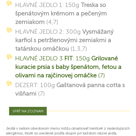
HLAVNÉ JEDLO 1: 150g
Treska so
špenátovým krémom a pečeným
zemiakom
(4,7)
HLAVNÉ JEDLO 2: 300g
Vysmážaný
karfiol s petržlenovými zemiakmi a
tatárskou omáčkou
(1,3,7)
HLAVNÉ JEDLO 3
FIT
: 150g
Grilované
kuracie prsia s baby špenátom, fetou a
olivami na rajčinovej omáčke
(7)
DEZERT: 100g
Gaštanová panna cotta s
višňami
(7)
SPÄŤ NA ZOZNAM
Jedlá v našom obedovom menu môžu obsahovať niektoré z nasledujúcich
alergénov, ktoré sú uvedené podľa skupín pri každom názve jedla.