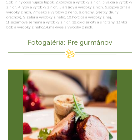
1.obilniny obsahujúce lepok, 2.kôrovce a výrobky z nich, 3.vajcia a výrobky
z nich, 4.ryby a výrobky z nich, 5.arašidy a výrobky z nich, 6.sójové zrná a
výrobky z nich, 7.mlieko a výrobky z neho, 8.orechy, (všetky druhy
orechov), 9.zeler a výrobky z neho, 10.horčica a výrobky z nej,
11.sezamové semená a výrobky z nich, 12.oxid siričitý a siričitany, 13.vlčí
bôb a výrobky z neho,14.mäkkýše a výrobky z nich.
Fotogaléria: Pre gurmánov