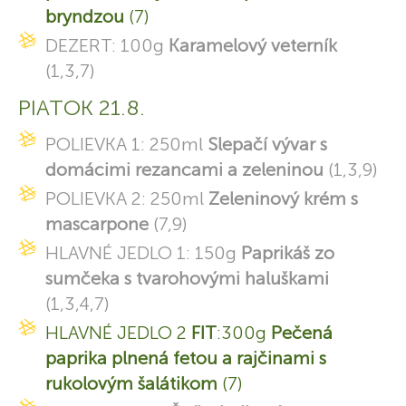
bryndzou
(7)
DEZERT: 100g
Karamelový veterník
(1,3,7)
PIATOK 21.8.
POLIEVKA 1: 250ml
Slepačí vývar s
domácimi rezancami a zeleninou
(1,3,9)
POLIEVKA 2: 250ml
Zeleninový krém s
mascarpone
(7,9)
HLAVNÉ JEDLO 1: 150g
Paprikáš zo
sumčeka s tvarohovými haluškami
(1,3,4,7)
HLAVNÉ JEDLO 2
FIT
:300g
Pečená
paprika plnená fetou a rajčinami s
rukolovým šalátikom
(7)