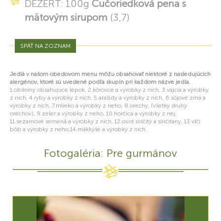
DEZERT: 100g
Čučoriedková pena s
mätovým sirupom
(3,7)
SPÄŤ NA ZOZNAM
Jedlá v našom obedovom menu môžu obsahovať niektoré z nasledujúcich
alergénov, ktoré sú uvedené podľa skupín pri každom názve jedla.
1.obilniny obsahujúce lepok, 2.kôrovce a výrobky z nich, 3.vajcia a výrobky
z nich, 4.ryby a výrobky z nich, 5.arašidy a výrobky z nich, 6.sójové zrná a
výrobky z nich, 7.mlieko a výrobky z neho, 8.orechy, (všetky druhy
orechov), 9.zeler a výrobky z neho, 10.horčica a výrobky z nej,
11.sezamové semená a výrobky z nich, 12.oxid siričitý a siričitany, 13.vlčí
bôb a výrobky z neho,14.mäkkýše a výrobky z nich.
Fotogaléria: Pre gurmánov