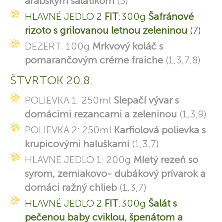
arabským šalátikom
(5)
HLAVNÉ JEDLO 2
FIT
:300g
Šafránové
rizoto s grilovanou letnou zeleninou
(7)
DEZERT: 100g
Mrkvový koláč s
pomarančovým créme fraiche
(1,3,7,8)
ŠTVRTOK 20.8.
POLIEVKA 1: 250ml
Slepačí vývar s
domácimi rezancami a zeleninou
(1,3,9)
POLIEVKA 2: 250ml
Karfiolová polievka s
krupicovými haluškami
(1,3,7)
HLAVNÉ JEDLO 1: 200g
Mletý rezeň so
syrom, zemiakovo- dubákový prívarok a
domáci ražný chlieb
(1,3,7)
HLAVNÉ JEDLO 2
FIT
:300g
Šalát s
pečenou baby cviklou, špenátom a