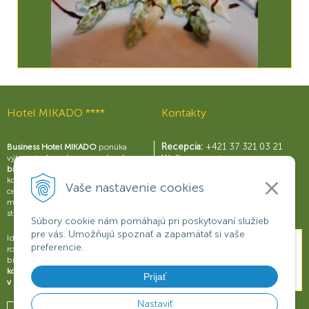
Hotel MIKADO ****
Kontakty
Recepcia:
+421 37 321 03 21
Business Hotel MIKADO
ponúka
výborné
zázemie pre moderný
Wellness centrum:
biznis
s perfektne vybavenými
+421 37 321 03 59
konferenčnými sálami a business
Reštaurácia Rouge:
Vaše nastavenie cookies
centrom, širokou škálou služieb a
+421 37 321 03 58
možnosťami na relax a príjemné
Konferencie:
+421 901 707 015
strávenie voľného času.
Súbory cookie nám pomáhajú pri poskytovaní služieb
pre vás. Umožňujú spoznať a zapamätať si vaše
Ideálne miesto na obchodné
preferencie.
rokovania, konferencie, semináre či
biznisové prezentácie.
Dokonalý
komfort a oddych pre váš úspech
Prijať
v biznise
.
Nastaviť