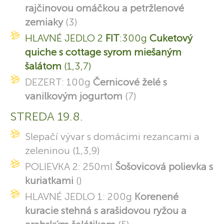
rajčinovou omáčkou a petržlenové
zemiaky
(3)
HLAVNÉ JEDLO 2
FIT
:300g
Cuketový
quiche s cottage syrom miešaným
šalátom
(1,3,7)
DEZERT: 100g
Černicové želé s
vanilkovým jogurtom
(7)
STREDA 19.8.
Slepačí vývar s domácimi rezancami a
zeleninou (1,3,9)
POLIEVKA 2: 250ml
Šošovicová polievka s
kuriatkami
()
HLAVNÉ JEDLO 1: 200g
Korenené
kuracie stehná s arašidovou ryžou a