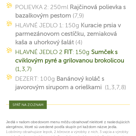
POLIEVKA 2: 250ml
Rajčinová polievka s
bazalkovým pestom
(7,9)
HLAVNÉ JEDLO 1: 150g
Kuracie prsia v
parmezánovom cestíčku, zemiaková
kaša a uhorkový šalát
(4)
HLAVNÉ JEDLO 2
FIT
: 150g
Sumček s
cviklovým pyré a grilovanou brokolicou
(1,3,7)
DEZERT: 100g
Banánový koláč s
javorovým sirupom a orieškami
(1,3,7,8)
SPÄŤ NA ZOZNAM
Jedlá v našom obedovom menu môžu obsahovať niektoré z nasledujúcich
alergénov, ktoré sú uvedené podľa skupín pri každom názve jedla.
1.obilniny obsahujúce lepok, 2.kôrovce a výrobky z nich, 3.vajcia a výrobky