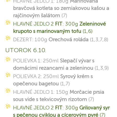
HLAVNÉ JEDLO 1: 180g
Marinovaná
bravčová kotleta so zemiakovou kašou a
rajčinovým šalátom
(7)
HLAVNÉ JEDLO 2
FIT
: 300g
Zeleninové
krupoto s marinovaným tofu
(1,6)
DEZERT: 100g
Orechová roláda
(1,3,7,8)
UTOROK 6.10.
POLIEVKA 1: 250ml
Slepačí vývar s
domácimi rezancami a zeleninou
(1,3,9)
POLIEVKA 2: 250ml
Syrový krém s
opečenou bagetou
(1,7)
HLAVNÉ JEDLO 1: 150g
Morčacie prsia
sous vide s tekvicovým rizotom
(7)
HLAVNÉ JEDLO 2
FIT
: 300g
Grilovaný syr
s pečenou cviklou a cícerovým pyré
(7)