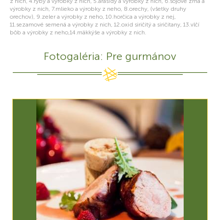
z nich, 4.ryby a výrobky z nich, 5.arašidy a výrobky z nich, 6.sójové zrná a
výrobky z nich, 7.mlieko a výrobky z neho, 8.orechy, (všetky druhy
orechov), 9.zeler a výrobky z neho, 10.horčica a výrobky z nej,
11.sezamové semená a výrobky z nich, 12.oxid siričitý a siričitany, 13.vlčí
bôb a výrobky z neho,14.mäkkýše a výrobky z nich.
Fotogaléria: Pre gurmánov