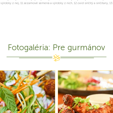
 výrobky z nej, 11.sezamové semená a výrobky z nich, 12.oxid siričitý a siričitany, 
Fotogaléria: Pre gurmánov