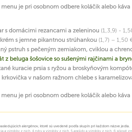
menu je pri osobnom odbere koláčik alebo káva
ar s domácimi rezancami a zeleninou
(1,3,9) - 1,5
 krém s jemne pikantnou strúhankou
(1,7) – 1,50 
vaný pstruh s pečeným zemiakom, cviklou a chr
át z beluga šošovice so sušenými rajčinami a br
ané kuracie prsia s ryžou a broskyňovým komp
 krkovička v našom ražnom chlebe s karamelizov
menu je pri osobnom odbere koláčik alebo káva
ledujúcich alergénov, ktoré sú uvedené podľa skupín pri každom názve jedla.
ia a výrobky z nich, 4.ryby a výrobky z nich, 5.arašidy a výrobky z nich, 6.sójové z