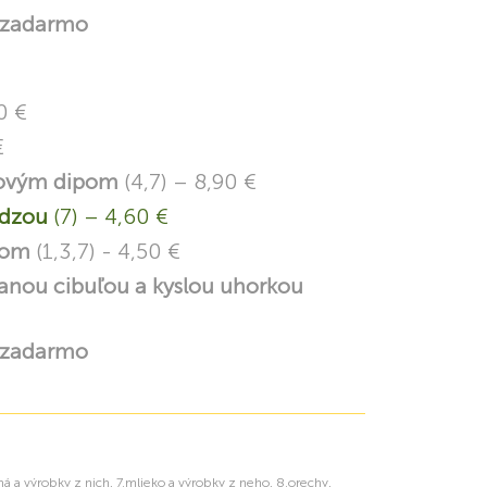
 zadarmo
0 €
€
enovým dipom
(4,7) – 8,90 €
yndzou
(7) – 4,60 €
ótom
(1,3,7) - 4,50 €
anou cibuľou a kyslou uhorkou
 zadarmo
rná a výrobky z nich, 7.mlieko a výrobky z neho, 8.orechy,