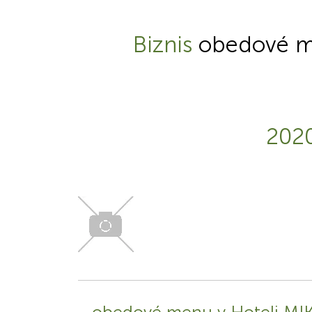
Biznis
obedové m
202