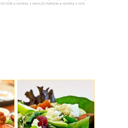
13.vlčí bôb a výrobky z neho,14.mäkkýše a výrobky z nich.