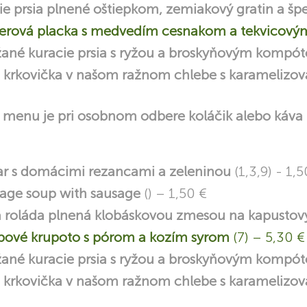
e prsia plnené oštiepkom, zemiakový gratin a š
erová placka s medvedím cesnakom a tekvico
ané kuracie prsia s ryžou a broskyňovým komp
 krkovička v našom ražnom chlebe s karamelizov
menu je pri osobnom odbere koláčik alebo káva
ar s domácimi rezancami a zeleninou
(1,3,9) - 1,5
age soup with sausage
() – 1,50 €
a roláda plnená klobáskovou zmesou na kapusto
ové krupoto s pórom a kozím syrom
(7) – 5,30 €
ané kuracie prsia s ryžou a broskyňovým komp
 krkovička v našom ražnom chlebe s karamelizov