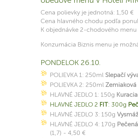
obedové menu v Hoteli MIKA
Cena polievky je jednotná: 1,50 €
Cena hlavného chodu podľa ponuky
K objednávke 2-chodového menu d
Konzumácia Biznis menu je možná 
PONDELOK 26.10.
POLIEVKA 1: 250ml
Slepačí výv
POLIEVKA 2: 250ml
Zemiaková 
HLAVNÉ JEDLO 1: 150g
Kuracia
HLAVNÉ JEDLO 2
FIT
: 300g
Peč
HLAVNÉ JEDLO 3: 150g
Vysmáž
HLAVNÉ JEDLO 4: 170g
Pečená
(1,7) - 4,50 €