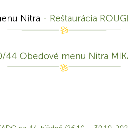
enu Nitra
- Reštaurácia ROUG
0/44 Obedové menu Nitra MI