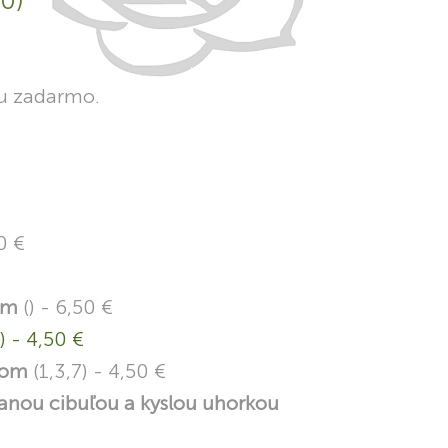
0)
u zadarmo.
0 €
om
() - 6,50 €
) - 4,50 €
ótom
(1,3,7) - 4,50 €
anou cibuľou a kyslou uhorkou