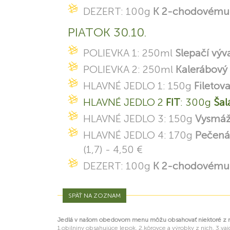
DEZERT: 100g
K 2-chodovému 
PIATOK 30.10.
POLIEVKA 1: 250ml
Slepačí výv
POLIEVKA 2: 250ml
Kalerábový
HLAVNÉ JEDLO 1: 150g
Fileto
HLAVNÉ JEDLO 2
FIT
: 300g
Šal
HLAVNÉ JEDLO 3: 150g
Vysmáž
HLAVNÉ JEDLO 4: 170g
Pečená
(1,7) - 4,50 €
DEZERT: 100g
K 2-chodovému 
SPÄŤ NA ZOZNAM
Jedlá v našom obedovom menu môžu obsahovať niektoré z nas
1.obilniny obsahujúce lepok, 2.kôrovce a výrobky z nich, 3.vajc