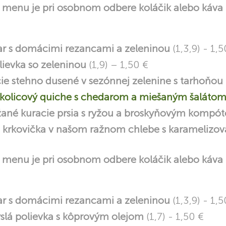
menu je pri osobnom odbere koláčik alebo káva
ar s domácimi rezancami a zeleninou
(1,3,9) - 1,5
lievka so zeleninou
(1,9) – 1,50 €
ie stehno dusené v sezónnej zelenine s tarhoňou
kolicový quiche s chedarom a miešaným šaláto
ané kuracie prsia s ryžou a broskyňovým komp
 krkovička v našom ražnom chlebe s karamelizov
menu je pri osobnom odbere koláčik alebo káva
ar s domácimi rezancami a zeleninou
(1,3,9) - 1,5
yslá polievka s kôprovým olejom
(1,7) - 1,50 €