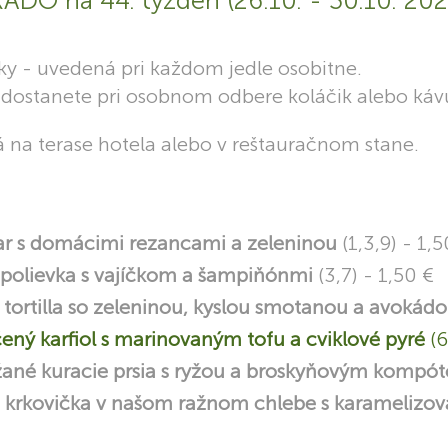
DO na 44. týždeň (26.10. - 30.10. 202
 - uvedená pri každom jedle osobitne.
ostanete pri osobnom odbere koláčik alebo káv
na terase hotela alebo v reštauračnom stane.
ar s domácimi rezancami a zeleninou
(1,3,9) - 1,5
polievka s vajíčkom a šampiňónmi
(3,7) - 1,50 €
 tortilla so zeleninou, kyslou smotanou a avokád
ený karfiol s marinovaným tofu a cviklové pyré
(6
ané kuracie prsia s ryžou a broskyňovým komp
 krkovička v našom ražnom chlebe s karamelizov