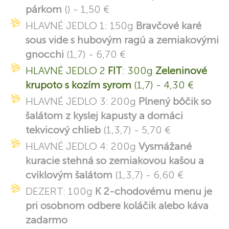
párkom
() - 1,50 €
HLAVNÉ JEDLO 1: 150g
Bravčové karé
sous vide s hubovým ragú a zemiakovými
gnocchi
(1,7) - 6,70 €
HLAVNÉ JEDLO 2
FIT
: 300g
Zeleninové
krupoto s kozím syrom
(1,7) - 4,30 €
HLAVNÉ JEDLO 3: 200g
Plnený bôčik so
šalátom z kyslej kapusty a domáci
tekvicový chlieb
(1,3,7) - 5,70 €
HLAVNÉ JEDLO 4: 200g
Vysmážané
kuracie stehná so zemiakovou kašou a
cviklovým šalátom
(1,3,7) - 6,60 €
DEZERT: 100g
K 2-chodovému menu je
pri osobnom odbere koláčik alebo káva
zadarmo