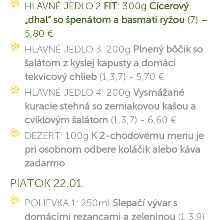
HLAVNÉ JEDLO 2
FIT
: 300g
Cícerový
„dhal“ so špenátom a basmati ryžou
(7) –
5,80 €
HLAVNÉ JEDLO 3: 200g
Plnený bôčik so
šalátom z kyslej kapusty a domáci
tekvicový chlieb
(1,3,7) - 5,70 €
HLAVNÉ JEDLO 4: 200g
Vysmážané
kuracie stehná so zemiakovou kašou a
cviklovým šalátom
(1,3,7) - 6,60 €
DEZERT: 100g
K 2-chodovému menu je
pri osobnom odbere koláčik alebo káva
zadarmo
PIATOK 22.01.
POLIEVKA 1: 250ml
Slepačí vývar s
domácimi rezancami a zeleninou
(1,3,9)