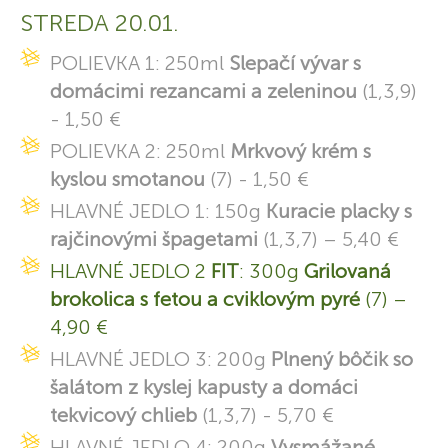
STREDA 20.01.
POLIEVKA 1: 250ml
Slepačí vývar s
domácimi rezancami a zeleninou
(1,3,9)
- 1,50 €
POLIEVKA 2: 250ml
Mrkvový krém s
kyslou smotanou
(7) - 1,50 €
HLAVNÉ JEDLO 1: 150g
Kuracie placky s
rajčinovými špagetami
(1,3,7) – 5,40 €
HLAVNÉ JEDLO 2
FIT
: 300g
Grilovaná
brokolica s fetou a cviklovým pyré
(7) –
4,90 €
HLAVNÉ JEDLO 3: 200g
Plnený bôčik so
šalátom z kyslej kapusty a domáci
tekvicový chlieb
(1,3,7) - 5,70 €
HLAVNÉ JEDLO 4: 200g
Vysmážané