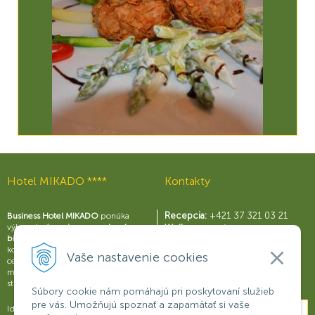
Hotel MIKADO ****
Kontakty
Recepcia:
+421 37 321 03 21
Business Hotel MIKADO
ponúka
výborné
zázemie pre moderný
Wellness centrum:
biznis
s perfektne vybavenými
+421 37 321 03 59
konferenčnými sálami a business
Reštaurácia Rouge:
Vaše nastavenie cookies
centrom, širokou škálou služieb a
+421 37 321 03 58
možnosťami na relax a príjemné
Konferencie:
+421 901 707 015
strávenie voľného času.
Súbory cookie nám pomáhajú pri poskytovaní služieb
pre vás. Umožňujú spoznať a zapamätať si vaše
Ideálne miesto na obchodné