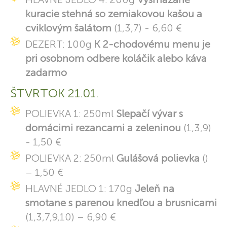
kuracie stehná so zemiakovou kašou a
cviklovým šalátom
(1,3,7) - 6,60 €
DEZERT: 100g
K 2-chodovému menu je
pri osobnom odbere koláčik alebo káva
zadarmo
ŠTVRTOK 21.01.
POLIEVKA 1: 250ml
Slepačí vývar s
domácimi rezancami a zeleninou
(1,3,9)
- 1,50 €
POLIEVKA 2: 250ml
Gulášová polievka
()
– 1,50 €
HLAVNÉ JEDLO 1: 170g
Jeleň na
smotane s parenou knedľou a brusnicami
(1,3,7,9,10) – 6,90 €