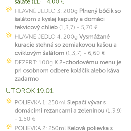
šaláte
(11) - 4,00 €
HLAVNÉ JEDLO 3: 200g
Plnený bôčik so
šalátom z kyslej kapusty a domáci
tekvicový chlieb
(1,3,7) - 5,70 €
HLAVNÉ JEDLO 4: 200g
Vysmážané
kuracie stehná so zemiakovou kašou a
cviklovým šalátom
(1,3,7) - 6,60 €
DEZERT: 100g
K 2-chodovému menu je
pri osobnom odbere koláčik alebo káva
zadarmo
UTOROK 19.01.
POLIEVKA 1: 250ml
Slepačí vývar s
domácimi rezancami a zeleninou
(1,3,9)
- 1,50 €
POLIEVKA 2: 250ml
Kelová polievka s