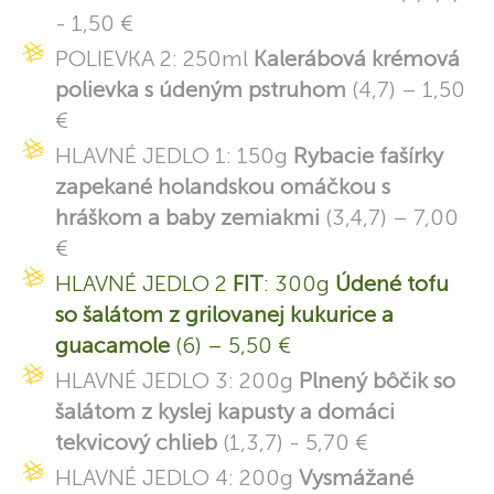
- 1,50 €
POLIEVKA 2: 250ml
Kalerábová krémová
polievka s údeným pstruhom
(4,7) – 1,50
€
HLAVNÉ JEDLO 1: 150g
Rybacie fašírky
zapekané holandskou omáčkou s
hráškom a baby zemiakmi
(3,4,7) – 7,00
€
HLAVNÉ JEDLO 2
FIT
: 300g
Údené tofu
so šalátom z grilovanej kukurice a
guacamole
(6) – 5,50 €
HLAVNÉ JEDLO 3: 200g
Plnený bôčik so
šalátom z kyslej kapusty a domáci
tekvicový chlieb
(1,3,7) - 5,70 €
HLAVNÉ JEDLO 4: 200g
Vysmážané