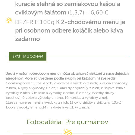
kuracie stehná so zemiakovou kašou a
cviklovým šalátom
(1,3,7) - 6,60 €
DEZERT: 100g
K 2-chodovému menu je
pri osobnom odbere koláčik alebo káva
zadarmo
SPÄŤ NA ZOZNAM
Jedlá v našom obedovom menu môžu obsahovať niektoré z nasledujúcich
alergénov, ktoré sú uvedené podľa skupín pri každom názve jedla.
1.obilniny obsahujúce lepok, 2.kôrovce a výrobky z nich, 3.vajcia a výrobky
z nich, 4.ryby a výrobky z nich, 5.arašidy a výrobky z nich, 6.sójové zrná a
výrobky z nich, 7.mlieko a výrobky z neho, 8.orechy, (všetky druhy
orechov), 9.zeler a výrobky z neho, 10.horčica a výrobky z nej,
11.sezamové semená a výrobky z nich, 12.oxid siričitý a siričitany, 13.vlčí
bôb a výrobky z neho,14.mäkkýše a výrobky z nich.
Fotogaléria: Pre gurmánov