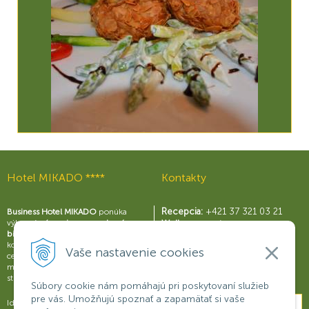
Hotel MIKADO ****
Kontakty
Recepcia:
+421 37 321 03 21
Business Hotel MIKADO
ponúka
výborné
zázemie pre moderný
Wellness centrum:
biznis
s perfektne vybavenými
+421 37 321 03 59
konferenčnými sálami a business
Reštaurácia Rouge:
Vaše nastavenie cookies
centrom, širokou škálou služieb a
+421 37 321 03 58
možnosťami na relax a príjemné
Konferencie:
+421 901 707 015
strávenie voľného času.
Súbory cookie nám pomáhajú pri poskytovaní služieb
pre vás. Umožňujú spoznať a zapamätať si vaše
Ideálne miesto na obchodné