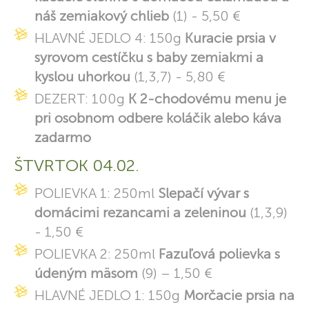
náš zemiakový chlieb
(1) - 5,50 €
HLAVNÉ JEDLO 4: 150g
Kuracie prsia v
syrovom cestíčku s baby zemiakmi a
kyslou uhorkou
(1,3,7) - 5,80 €
DEZERT: 100g
K 2-chodovému menu je
pri osobnom odbere koláčik alebo káva
zadarmo
ŠTVRTOK 04.02.
POLIEVKA 1: 250ml
Slepačí vývar s
domácimi rezancami a zeleninou
(1,3,9)
- 1,50 €
POLIEVKA 2: 250ml
Fazuľová polievka s
údeným mäsom
(9) – 1,50 €
HLAVNÉ JEDLO 1: 150g
Morčacie prsia na