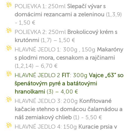
POLIEVKA 1: 250ml
Slepačí vývar s
domácimi rezancami a zeleninou
(1,3,9)
- 1,50 €
POLIEVKA 2: 250ml
Brokolicový krém s
krutónmi
(1,7) – 1,50 €
HLAVNÉ JEDLO 1: 300g , 150g
Makaróny
s plodmi mora, cesnakom a rajčinami
(1,2,14) – 6,70 €
HLAVNÉ JEDLO 2
FIT
: 300g
Vajce „63“ so
špenátovým pyré a batátovými
hranolkami
(3) – 4,00 €
HLAVNÉ JEDLO 3: 200g
Konfitované
kačacie stehno s domácou čalamádou a
náš zemiakový chlieb
(1) - 5,50 €
HLAVNÉ JEDLO 4: 150g
Kuracie prsia v