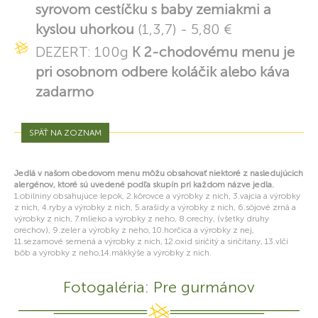
syrovom cestíčku s baby zemiakmi a
kyslou uhorkou
(1,3,7) - 5,80 €
DEZERT: 100g
K 2-chodovému menu je
pri osobnom odbere koláčik alebo káva
zadarmo
SPÄŤ NA ZOZNAM
Jedlá v našom obedovom menu môžu obsahovať niektoré z nasledujúcich
alergénov, ktoré sú uvedené podľa skupín pri každom názve jedla.
1.obilniny obsahujúce lepok, 2.kôrovce a výrobky z nich, 3.vajcia a výrobky
z nich, 4.ryby a výrobky z nich, 5.arašidy a výrobky z nich, 6.sójové zrná a
výrobky z nich, 7.mlieko a výrobky z neho, 8.orechy, (všetky druhy
orechov), 9.zeler a výrobky z neho, 10.horčica a výrobky z nej,
11.sezamové semená a výrobky z nich, 12.oxid siričitý a siričitany, 13.vlčí
bôb a výrobky z neho,14.mäkkýše a výrobky z nich.
Fotogaléria: Pre gurmánov