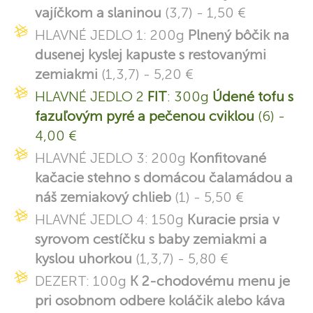
vajíčkom a slaninou
(3,7) - 1,50 €
HLAVNÉ JEDLO 1: 200g
Plnený bôčik na
dusenej kyslej kapuste s restovanými
zemiakmi
(1,3,7) - 5,20 €
HLAVNÉ JEDLO 2
FIT
: 300g
Údené tofu s
fazuľovým pyré a pečenou cviklou
(6) -
4,00 €
HLAVNÉ JEDLO 3: 200g
Konfitované
kačacie stehno s domácou čalamádou a
náš zemiakový chlieb
(1) - 5,50 €
HLAVNÉ JEDLO 4: 150g
Kuracie prsia v
syrovom cestíčku s baby zemiakmi a
kyslou uhorkou
(1,3,7) - 5,80 €
DEZERT: 100g
K 2-chodovému menu je
pri osobnom odbere koláčik alebo káva