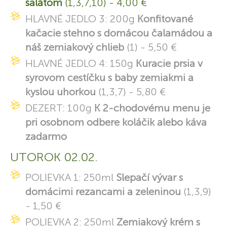
šalátom
(1,3,7,10) - 4,00 €
HLAVNÉ JEDLO 3: 200g
Konfitované
kačacie stehno s domácou čalamádou a
náš zemiakový chlieb
(1) - 5,50 €
HLAVNÉ JEDLO 4: 150g
Kuracie prsia v
syrovom cestíčku s baby zemiakmi a
kyslou uhorkou
(1,3,7) - 5,80 €
DEZERT: 100g
K 2-chodovému menu je
pri osobnom odbere koláčik alebo káva
zadarmo
UTOROK 02.02.
POLIEVKA 1: 250ml
Slepačí vývar s
domácimi rezancami a zeleninou
(1,3,9)
- 1,50 €
POLIEVKA 2: 250ml
Zemiakový krém s