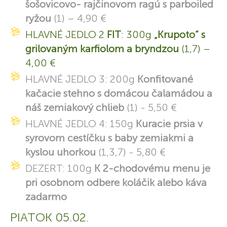
šošovicovo- rajčinovom ragú s parboiled
ryžou
(1) – 4,90 €
HLAVNÉ JEDLO 2
FIT
: 300g
„Krupoto“ s
grilovaným karfiolom a bryndzou
(1,7) –
4,00 €
HLAVNÉ JEDLO 3: 200g
Konfitované
kačacie stehno s domácou čalamádou a
náš zemiakový chlieb
(1) - 5,50 €
HLAVNÉ JEDLO 4: 150g
Kuracie prsia v
syrovom cestíčku s baby zemiakmi a
kyslou uhorkou
(1,3,7) - 5,80 €
DEZERT: 100g
K 2-chodovému menu je
pri osobnom odbere koláčik alebo káva
zadarmo
PIATOK 05.02.