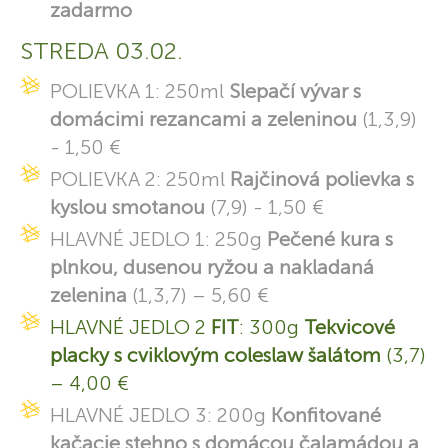
zadarmo
STREDA 03.02.
POLIEVKA 1: 250ml
Slepačí vývar s
domácimi rezancami a zeleninou
(1,3,9)
- 1,50 €
POLIEVKA 2: 250ml
Rajčinová polievka s
kyslou smotanou
(7,9) - 1,50 €
HLAVNÉ JEDLO 1: 250g
Pečené kura s
plnkou, dusenou ryžou a nakladaná
zelenina
(1,3,7) – 5,60 €
HLAVNÉ JEDLO 2
FIT
: 300g
Tekvicové
placky s cviklovým coleslaw šalátom
(3,7)
– 4,00 €
HLAVNÉ JEDLO 3: 200g
Konfitované
kačacie stehno s domácou čalamádou a