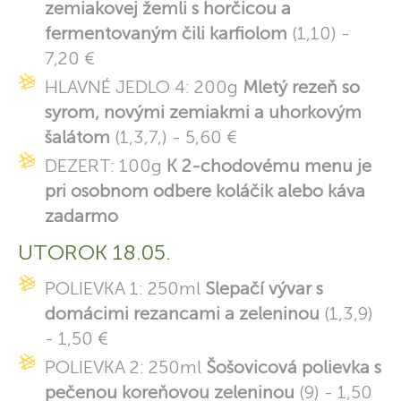
zemiakovej žemli s horčicou a
fermentovaným čili karfiolom
(1,10) -
7,20 €
HLAVNÉ JEDLO 4: 200g
Mletý rezeň so
syrom, novými zemiakmi a uhorkovým
šalátom
(1,3,7,) - 5,60 €
DEZERT: 100g
K 2-chodovému menu je
pri osobnom odbere koláčik alebo káva
zadarmo
UTOROK 18.05.
POLIEVKA 1: 250ml
Slepačí vývar s
domácimi rezancami a zeleninou
(1,3,9)
- 1,50 €
POLIEVKA 2: 250ml
Šošovicová polievka s
pečenou koreňovou zeleninou
(9) - 1,50