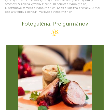
výrobky z nich, 7.mlieko a výrobky z neho, 8.orechy, (všetky druhy
orechov), 9.zeler a výrobky z neho, 10.horčica a výrobky z nej,
11.sezamové semená a výrobky z nich, 12.oxid siričitý a siričitany, 13.vlčí
bôb a výrobky z neho,14.mäkkýše a výrobky z nich.
Fotogaléria: Pre gurmánov