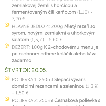
zemiakovej žemli s horčicou a
fermentovaným čili karfiolom
(1,10) -
7,20 €
HLAVNÉ JEDLO 4: 200g
Mletý rezeň so
syrom, novými zemiakmi a uhorkovým
šalátom
(1,3,7,) - 5,60 €
DEZERT: 100g
K 2-chodovému menu je
pri osobnom odbere koláčik alebo káva
zadarmo
ŠTVRTOK 20.05.
POLIEVKA 1: 250ml
Slepačí vývar s
domácimi rezancami a zeleninou
(1,3,9)
- 1,50 €
POLIEVKA 2: 250ml
Cesnaková polievka s