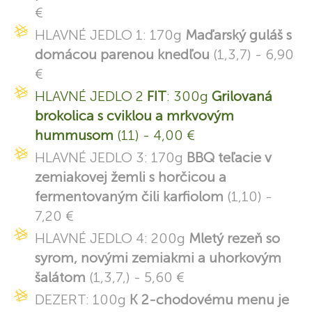
€
HLAVNÉ JEDLO 1: 170g
Maďarský guláš s
domácou parenou knedľou
(1,3,7) - 6,90
€
HLAVNÉ JEDLO 2
FIT
: 300g
Grilovaná
brokolica s cviklou a mrkvovým
hummusom
(11) - 4,00 €
HLAVNÉ JEDLO 3: 170g
BBQ teľacie v
zemiakovej žemli s horčicou a
fermentovaným čili karfiolom
(1,10) -
7,20 €
HLAVNÉ JEDLO 4: 200g
Mletý rezeň so
syrom, novými zemiakmi a uhorkovým
šalátom
(1,3,7,) - 5,60 €
DEZERT: 100g
K 2-chodovému menu je