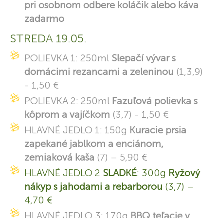
pri osobnom odbere koláčik alebo káva
zadarmo
STREDA 19.05.
POLIEVKA 1: 250ml
Slepačí vývar s
domácimi rezancami a zeleninou
(1,3,9)
- 1,50 €
POLIEVKA 2: 250ml
Fazuľová polievka s
kôprom a vajíčkom
(3,7) - 1,50 €
HLAVNÉ JEDLO 1: 150g
Kuracie prsia
zapekané jablkom a enciánom,
zemiaková kaša
(7) – 5,90 €
HLAVNÉ JEDLO 2
SLADKÉ
: 300g
Ryžový
nákyp s jahodami a rebarborou
(3,7) –
4,70 €
HLAVNÉ JEDLO 3: 170g
BBQ teľacie v