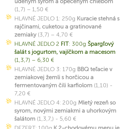
údeným syrom a opečeným chlebom
(1,7) – 1,50 €
HLAVNÉ JEDLO 1: 250g
Kuracie stehná s
rajčinami, cuketou a gratinované
zemiaky
(3,7) – 4,70 €
HLAVNÉ JEDLO 2
FIT
: 300g
Špargľový
šalát s jogurtom, vajíčkom a macesom
(1,3,7) – 6,30 €
HLAVNÉ JEDLO 3: 170g
BBQ teľacie v
zemiakovej žemli s horčicou a
fermentovaným čili karfiolom
(1,10) -
7,20 €
HLAVNÉ JEDLO 4: 200g
Mletý rezeň so
syrom, novými zemiakmi a uhorkovým
šalátom
(1,3,7,) - 5,60 €
DEZERT: 100g
K 2-chodovému menu je