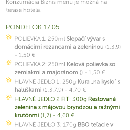
Konzumácia Biznis menu je možná na
terase hotela.
PONDELOK 17.05.
POLIEVKA 1: 250ml
Slepačí vývar s
domácimi rezancami a zeleninou
(1,3,9)
- 1,50 €
POLIEVKA 2: 250ml
Kelová polievka so
zemiakmi a majoránom
() - 1,50 €
HLAVNÉ JEDLO 1: 250g
Kura „na kyslo“ s
haluškami
(1,3,7,9) - 4,70 €
HLAVNÉ JEDLO 2
FIT
: 300g
Restovaná
zelenina s májovou bryndzou a ražnými
krutónmi
(1,7) - 4,60 €
HLAVNÉ JEDLO 3: 170g
BBQ teľacie v