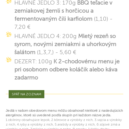
HLAVNÉ JEDLO 3: 170g
BBQ teľacie v
zemiakovej žemli s horčicou a
fermentovaným čili karfiolom
(1,10) -
7,20 €
HLAVNÉ JEDLO 4: 200g
Mletý rezeň so
syrom, novými zemiakmi a uhorkovým
šalátom
(1,3,7,) - 5,60 €
DEZERT: 100g
K 2-chodovému menu je
pri osobnom odbere koláčik alebo káva
zadarmo
SPÄŤ NA ZOZNAM
Jedlá v našom obedovom menu môžu obsahovať niektoré z nasledujúcich
alergénov, ktoré sú uvedené podľa skupín pri každom názve jedla.
1.obilniny obsahujúce lepok, 2.kôrovce a výrobky z nich, 3.vajcia a výrobky
z nich, 4.ryby a výrobky z nich, 5.arašidy a výrobky z nich, 6.sójové zrná a