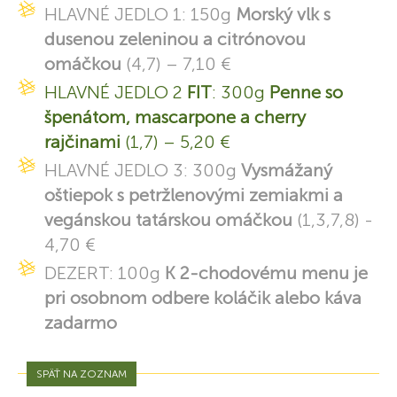
HLAVNÉ JEDLO 1: 150g
Morský vlk s
dusenou zeleninou a citrónovou
omáčkou
(4,7) – 7,10 €
HLAVNÉ JEDLO 2
FIT
: 300g
Penne so
špenátom, mascarpone a cherry
rajčinami
(1,7) – 5,20 €
HLAVNÉ JEDLO 3: 300g
Vysmážaný
oštiepok s petržlenovými zemiakmi a
vegánskou tatárskou omáčkou
(1,3,7,8) -
4,70 €
DEZERT: 100g
K 2-chodovému menu je
pri osobnom odbere koláčik alebo káva
zadarmo
SPÄŤ NA ZOZNAM