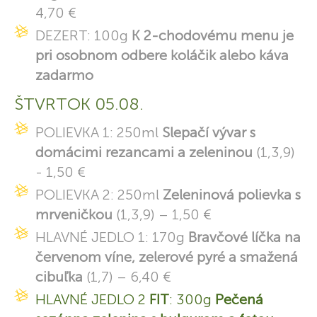
4,70 €
DEZERT: 100g
K 2-chodovému menu je
pri osobnom odbere koláčik alebo káva
zadarmo
ŠTVRTOK 05.08.
POLIEVKA 1: 250ml
Slepačí vývar s
domácimi rezancami a zeleninou
(1,3,9)
- 1,50 €
POLIEVKA 2: 250ml
Zeleninová polievka s
mrveničkou
(1,3,9) – 1,50 €
HLAVNÉ JEDLO 1: 170g
Bravčové líčka na
červenom víne, zelerové pyré a smažená
cibuľka
(1,7) – 6,40 €
HLAVNÉ JEDLO 2
FIT
: 300g
Pečená