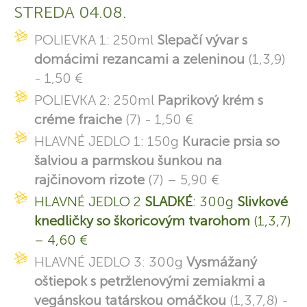
STREDA 04.08.
POLIEVKA 1: 250ml
Slepačí vývar s
domácimi rezancami a zeleninou
(1,3,9)
- 1,50 €
POLIEVKA 2: 250ml
Paprikový krém s
créme fraiche
(7) - 1,50 €
HLAVNÉ JEDLO 1: 150g
Kuracie prsia so
šalviou a parmskou šunkou na
rajčinovom rizote
(7) – 5,90 €
HLAVNÉ JEDLO 2
SLADKÉ
: 300g
Slivkové
knedličky so škoricovým tvarohom
(1,3,7)
– 4,60 €
HLAVNÉ JEDLO 3: 300g
Vysmážaný
oštiepok s petržlenovými zemiakmi a
vegánskou tatárskou omáčkou
(1,3,7,8) -