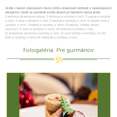
Jedlá v našom obedovom menu môžu obsahovať niektoré z nasledujúcich
alergénov, ktoré sú uvedené podľa skupín pri každom názve jedla.
1.obilniny obsahujúce lepok, 2.kôrovce a výrobky z nich, 3.vajcia a výrobky
z nich, 4.ryby a výrobky z nich, 5.arašidy a výrobky z nich, 6.sójové zrná a
výrobky z nich, 7.mlieko a výrobky z neho, 8.orechy, (všetky druhy
orechov), 9.zeler a výrobky z neho, 10.horčica a výrobky z nej,
11.sezamové semená a výrobky z nich, 12.oxid siričitý a siričitany, 13.vlčí
bôb a výrobky z neho,14.mäkkýše a výrobky z nich.
Fotogaléria: Pre gurmánov