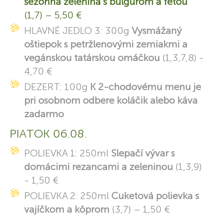
sezónna zelenina s bulgurom a fetou
(1,7) – 5,50 €
HLAVNÉ JEDLO 3: 300g
Vysmážaný
oštiepok s petržlenovými zemiakmi a
vegánskou tatárskou omáčkou
(1,3,7,8) -
4,70 €
DEZERT: 100g
K 2-chodovému menu je
pri osobnom odbere koláčik alebo káva
zadarmo
PIATOK 06.08.
POLIEVKA 1: 250ml
Slepačí vývar s
domácimi rezancami a zeleninou
(1,3,9)
- 1,50 €
POLIEVKA 2: 250ml
Cuketová polievka s
vajíčkom a kôprom
(3,7) – 1,50 €