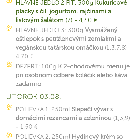
HLAVNÉ JEDLO 2
FIT
: 300g
Kukuricové
placky s čili jogurtom, rajčinami a
listovým šalátom
(7) - 4,80 €
HLAVNÉ JEDLO 3: 300g
Vysmážaný
oštiepok s petržlenovými zemiakmi a
vegánskou tatárskou omáčkou
(1,3,7,8) -
4,70 €
DEZERT: 100g
K 2-chodovému menu je
pri osobnom odbere koláčik alebo káva
zadarmo
UTOROK 03.08.
POLIEVKA 1: 250ml
Slepačí vývar s
domácimi rezancami a zeleninou
(1,3,9)
- 1,50 €
POLIEVKA 2: 250ml
Hydinový krém so