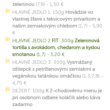
zeleninou
(7,9) - 1,50 €
HLAVNÉ JEDLO 1: 150g
Hovädzie vo
vlastnej šťave s tekvicovým prívarkom a
našim zemiakovým chlebom
(1,7) - 5,90
€
HLAVNÉ JEDLO 2
FIT
: 300g
Zeleninová
tortilla s avokádom, chedarom a kyslou
smotanou
(1,7) - 5,20 €
HLAVNÉ JEDLO 3: 300g
Vysmážaný
oštiepok s petržlenovými zemiakmi a
vegánskou tatárskou omáčkou
(1,3,7,8) -
4,70 €
DEZERT: 100g
K 2-chodovému menu je
pri osobnom odbere koláčik alebo káva
zadarmo