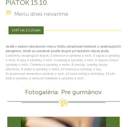
PIATOK 15.10.
Menu dnes nevaríme
SPÄŤ NA ZOZNAM
Jedlá v našom obedovom menu môžu obsahovať niektoré z nasledujúcich
alergénov, ktoré sú uvedené podľa skupín pri každom názve jedla.
1.obilniny obsahujúce lepok, 2.kôrovce a výrobky z nich, 3.vajcia a výrobky
z nich, 4.ryby a výrobky z nich, 5.arašidy a výrobky z nich, 6.sójové zrná a
výrobky z nich, 7.mlieko a výrobky z neho, 8.orechy, (všetky druhy
orechov), 9.zeler a výrobky z neho, 10.horčica a výrobky z nej,
11.sezamové semená a výrobky z nich, 12.oxid siričitý a siričitany, 13.vlčí
bôb a výrobky z neho,14.mäkkýše a výrobky z nich.
Fotogaléria: Pre gurmánov