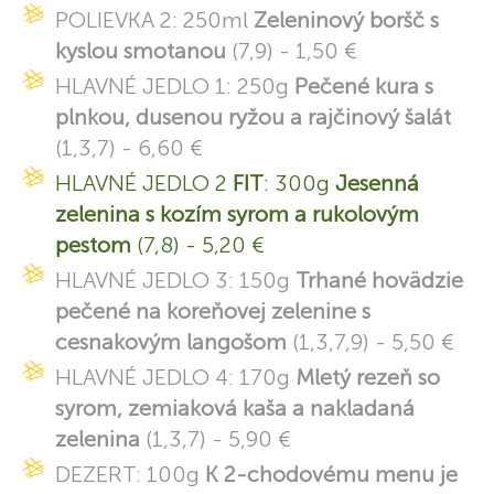
POLIEVKA 2: 250ml
Zeleninový boršč s
kyslou smotanou
(7,9) - 1,50 €
HLAVNÉ JEDLO 1: 250g
Pečené kura s
plnkou, dusenou ryžou a rajčinový šalát
(1,3,7) - 6,60 €
HLAVNÉ JEDLO 2
FIT
: 300g
Jesenná
zelenina s kozím syrom a rukolovým
pestom
(7,8) - 5,20 €
HLAVNÉ JEDLO 3: 150g
Trhané hovädzie
pečené na koreňovej zelenine s
cesnakovým langošom
(1,3,7,9) - 5,50 €
HLAVNÉ JEDLO 4: 170g
Mletý rezeň so
syrom, zemiaková kaša a nakladaná
zelenina
(1,3,7) - 5,90 €
DEZERT: 100g
K 2-chodovému menu je