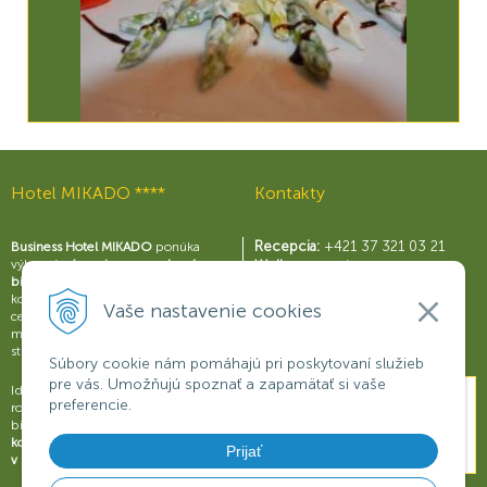
Hotel MIKADO ****
Kontakty
Recepcia:
+421 37 321 03 21
Business Hotel MIKADO
ponúka
výborné
zázemie pre moderný
Wellness centrum:
biznis
s perfektne vybavenými
+421 37 321 03 59
konferenčnými sálami a business
Reštaurácia Rouge:
Vaše nastavenie cookies
centrom, širokou škálou služieb a
+421 37 321 03 58
možnosťami na relax a príjemné
Konferencie:
+421 901 707 015
strávenie voľného času.
Súbory cookie nám pomáhajú pri poskytovaní služieb
pre vás. Umožňujú spoznať a zapamätať si vaše
Ideálne miesto na obchodné
preferencie.
rokovania, konferencie, semináre či
biznisové prezentácie.
Dokonalý
komfort a oddych pre váš úspech
Prijať
v biznise
.