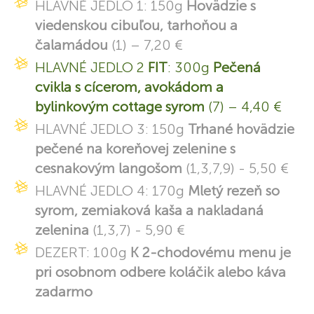
HLAVNÉ JEDLO 1: 150g
Hovädzie s
viedenskou cibuľou, tarhoňou a
čalamádou
(1) – 7,20 €
HLAVNÉ JEDLO 2
FIT
: 300g
Pečená
cvikla s cícerom, avokádom a
bylinkovým cottage syrom
(7) – 4,40 €
HLAVNÉ JEDLO 3: 150g
Trhané hovädzie
pečené na koreňovej zelenine s
cesnakovým langošom
(1,3,7,9) - 5,50 €
HLAVNÉ JEDLO 4: 170g
Mletý rezeň so
syrom, zemiaková kaša a nakladaná
zelenina
(1,3,7) - 5,90 €
DEZERT: 100g
K 2-chodovému menu je
pri osobnom odbere koláčik alebo káva
zadarmo