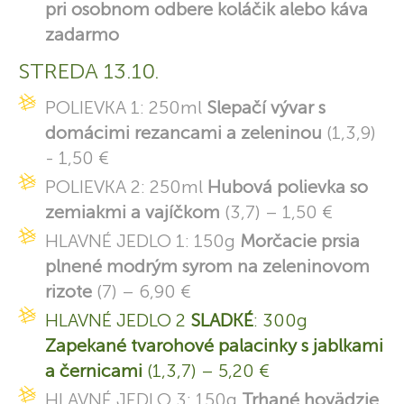
pri osobnom odbere koláčik alebo káva
zadarmo
STREDA 13.10.
POLIEVKA 1: 250ml
Slepačí vývar s
domácimi rezancami a zeleninou
(1,3,9)
- 1,50 €
POLIEVKA 2: 250ml
Hubová polievka so
zemiakmi a vajíčkom
(3,7) – 1,50 €
HLAVNÉ JEDLO 1: 150g
Morčacie prsia
plnené modrým syrom na zeleninovom
rizote
(7) – 6,90 €
HLAVNÉ JEDLO 2
SLADKÉ
: 300g
Zapekané tvarohové palacinky s jablkami
a černicami
(1,3,7) – 5,20 €
HLAVNÉ JEDLO 3: 150g
Trhané hovädzie