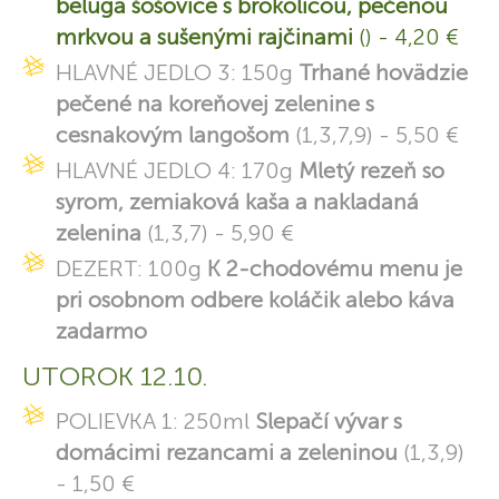
beluga šošovice s brokolicou, pečenou
mrkvou a sušenými rajčinami
() - 4,20 €
HLAVNÉ JEDLO 3: 150g
Trhané hovädzie
pečené na koreňovej zelenine s
cesnakovým langošom
(1,3,7,9) - 5,50 €
HLAVNÉ JEDLO 4: 170g
Mletý rezeň so
syrom, zemiaková kaša a nakladaná
zelenina
(1,3,7) - 5,90 €
DEZERT: 100g
K 2-chodovému menu je
pri osobnom odbere koláčik alebo káva
zadarmo
UTOROK 12.10.
POLIEVKA 1: 250ml
Slepačí vývar s
domácimi rezancami a zeleninou
(1,3,9)
- 1,50 €