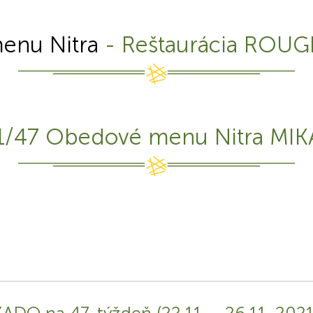
enu Nitra
- Reštaurácia ROUG
1/47 Obedové menu Nitra MI