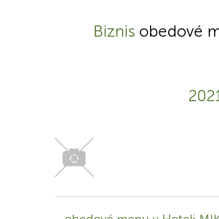
Biznis
obedové m
202