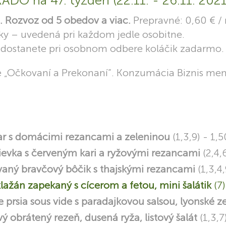
DO na 47. týždeň (22.11. - 26.11. 2021
 Rozvoz od 5 obedov a viac.
Prepravné: 0,60 € /
y – uvedená pri každom jedle osobitne.
ostanete pri osobnom odbere koláčik zadarmo.
 „Očkovaní a Prekonaní“. Konzumácia Biznis men
ar s domácimi rezancami a zeleninou
(1,3,9) - 1,5
ievka s červeným kari a ryžovými rezancami
(2,4,
aný bravčový bôčik s thajskými rezancami
(1,3,4,
lažán zapekaný s cícerom a fetou, mini šalátik
(7)
 prsia sous vide s paradajkovou salsou, lyonské 
ý obrátený rezeň, dusená ryža, listový šalát
(1,3,7