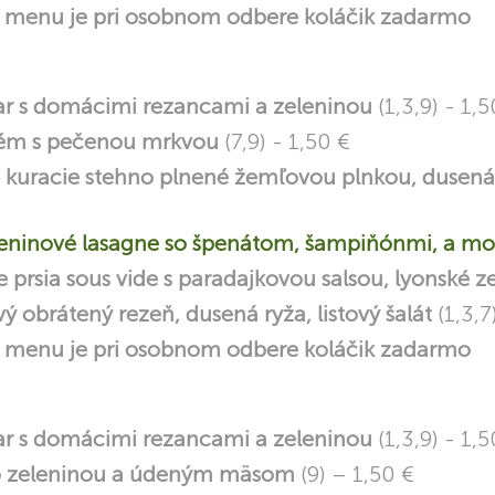
menu je pri osobnom odbere koláčik zadarmo
ar s domácimi rezancami a zeleninou
(1,3,9) - 1,5
rém s pečenou mrkvou
(7,9) - 1,50 €
 kuracie stehno plnené žemľovou plnkou, dusená
eninové lasagne so špenátom, šampiňónmi, a mo
 prsia sous vide s paradajkovou salsou, lyonské 
ý obrátený rezeň, dusená ryža, listový šalát
(1,3,7
menu je pri osobnom odbere koláčik zadarmo
ar s domácimi rezancami a zeleninou
(1,3,9) - 1,5
o zeleninou a údeným mäsom
(9) – 1,50 €