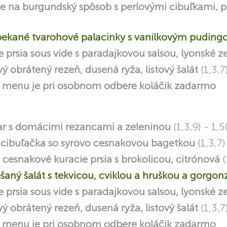
e na burgundský spôsob s perlovými cibuľkami, 
ekané tvarohové palacinky s vanilkovým pudin
 prsia sous vide s paradajkovou salsou, lyonské 
ý obrátený rezeň, dusená ryža, listový šalát
(1,3,7
menu je pri osobnom odbere koláčik zadarmo
ar s domácimi rezancami a zeleninou
(1,3,9) - 1,5
 cibuľačka so syrovo cesnakovou bagetkou
(1,3,7)
cesnakové kuracie prsia s brokolicou, citrónová
(
šaný šalát s tekvicou, cviklou a hruškou a gorgon
 prsia sous vide s paradajkovou salsou, lyonské 
ý obrátený rezeň, dusená ryža, listový šalát
(1,3,7
menu je pri osobnom odbere koláčik zadarmo