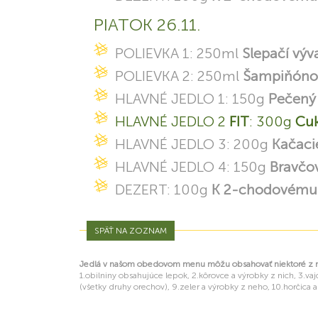
PIATOK 26.11.
POLIEVKA 1: 250ml
Slepačí výv
POLIEVKA 2: 250ml
Šampiňónov
HLAVNÉ JEDLO 1: 150g
Pečený 
HLAVNÉ JEDLO 2
FIT
: 300g
Cuk
HLAVNÉ JEDLO 3: 200g
Kačacie
HLAVNÉ JEDLO 4: 150g
Bravčov
DEZERT: 100g
K 2-chodovému 
SPÄŤ NA ZOZNAM
Jedlá v našom obedovom menu môžu obsahovať niektoré z nas
1.obilniny obsahujúce lepok, 2.kôrovce a výrobky z nich, 3.vajc
(všetky druhy orechov), 9.zeler a výrobky z neho, 10.horčica a