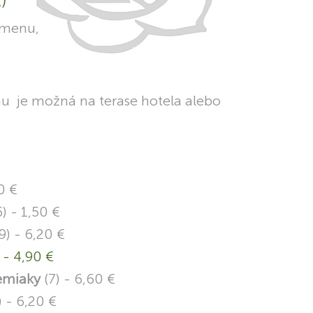
)
 menu,
u je možná na terase hotela alebo
0 €
6) - 1,50 €
9) - 6,20 €
 - 4,90 €
zemiaky
(7) - 6,60 €
) - 6,20 €