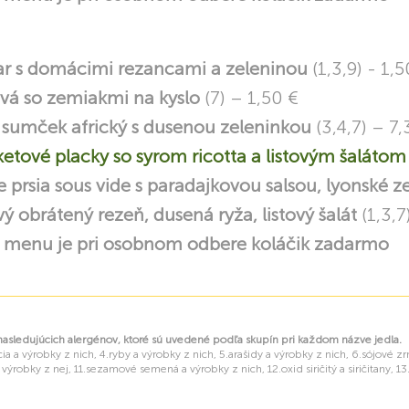
ar s domácimi rezancami a zeleninou
(1,3,9) - 1,5
á so zemiakmi na kyslo
(7) – 1,50 €
sumček africký s dusenou zeleninkou
(3,4,7) – 7,
etové placky so syrom ricotta a listovým šalátom
 prsia sous vide s paradajkovou salsou, lyonské 
ý obrátený rezeň, dusená ryža, listový šalát
(1,3,7
menu je pri osobnom odbere koláčik zadarmo
ledujúcich alergénov, ktoré sú uvedené podľa skupín pri každom názve jedla.
ia a výrobky z nich, 4.ryby a výrobky z nich, 5.arašidy a výrobky z nich, 6.sójové z
 výrobky z nej, 11.sezamové semená a výrobky z nich, 12.oxid siričitý a siričitany, 