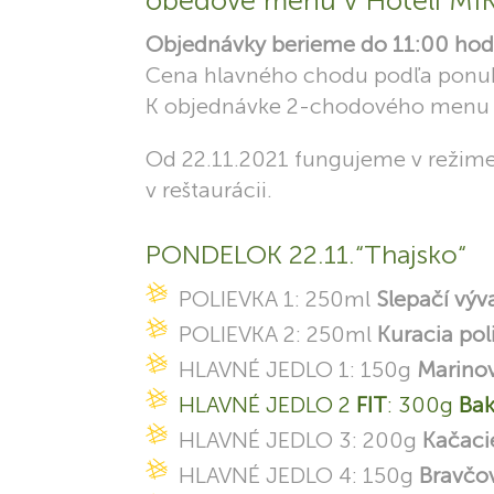
obedové menu v Hoteli MIKA
Objednávky berieme do 11:00 hod.
Cena hlavného chodu podľa ponuk
K objednávke 2-chodového menu d
Od 22.11.2021 fungujeme v režime
v reštaurácii.
PONDELOK 22.11.“Thajsko“
POLIEVKA 1: 250ml
Slepačí výv
POLIEVKA 2: 250ml
Kuracia pol
HLAVNÉ JEDLO 1: 150g
Marinov
HLAVNÉ JEDLO 2
FIT
: 300g
Bak
HLAVNÉ JEDLO 3: 200g
Kačacie
HLAVNÉ JEDLO 4: 150g
Bravčov