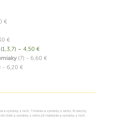
0 €
30 €
(1,3,7) – 4,50 €
zemiaky
(7) - 6,60 €
) - 6,20 €
rná a výrobky z nich, 7.mlieko a výrobky z neho, 8.orechy,
13.vlčí bôb a výrobky z neho,14.mäkkýše a výrobky z nich.