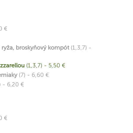
0 €
 ryža, broskyňový kompót
(1,3,7) -
zzarellou
(1,3,7) - 5,50 €
zemiaky
(7) - 6,60 €
) - 6,20 €
0 €