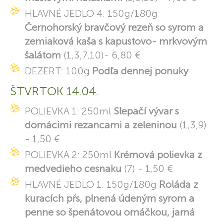
HLAVNÉ JEDLO 4: 150g/180g
Černohorský bravčový rezeň so syrom a
zemiaková kaša s kapustovo- mrkvovým
šalátom
(1,3,7,10)- 6,80 €
DEZERT: 100g
Podľa dennej ponuky
ŠTVRTOK 14.04.
POLIEVKA 1: 250ml
Slepačí vývar s
domácimi rezancami a zeleninou
(1,3,9)
- 1,50 €
POLIEVKA 2: 250ml
Krémová polievka z
medvedieho cesnaku
(7) - 1,50 €
HLAVNÉ JEDLO 1: 150g/180g
Roláda z
kuracích pŕs, plnená údeným syrom a
penne so špenátovou omáčkou, jarná