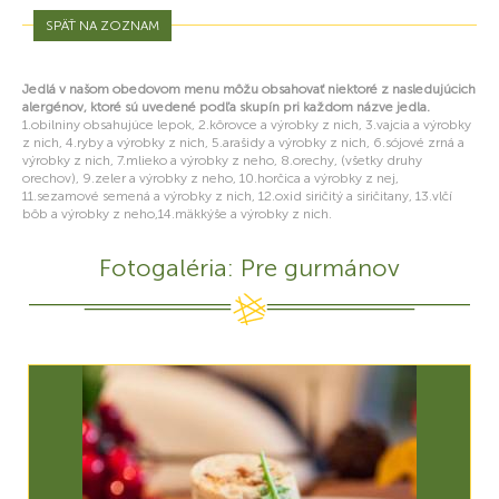
SPÄŤ NA ZOZNAM
Jedlá v našom obedovom menu môžu obsahovať niektoré z nasledujúcich
alergénov, ktoré sú uvedené podľa skupín pri každom názve jedla.
1.obilniny obsahujúce lepok, 2.kôrovce a výrobky z nich, 3.vajcia a výrobky
z nich, 4.ryby a výrobky z nich, 5.arašidy a výrobky z nich, 6.sójové zrná a
výrobky z nich, 7.mlieko a výrobky z neho, 8.orechy, (všetky druhy
orechov), 9.zeler a výrobky z neho, 10.horčica a výrobky z nej,
11.sezamové semená a výrobky z nich, 12.oxid siričitý a siričitany, 13.vlčí
bôb a výrobky z neho,14.mäkkýše a výrobky z nich.
Fotogaléria: Pre gurmánov