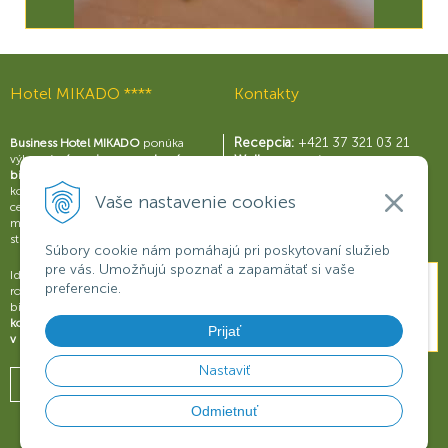
Hotel MIKADO ****
Kontakty
Recepcia:
+421 37 321 03 21
Business Hotel MIKADO
ponúka
výborné
zázemie pre moderný
Wellness centrum:
biznis
s perfektne vybavenými
+421 37 321 03 59
konferenčnými sálami a business
Reštaurácia Rouge:
Vaše nastavenie cookies
centrom, širokou škálou služieb a
+421 37 321 03 58
možnosťami na relax a príjemné
Konferencie:
+421 901 707 015
strávenie voľného času.
Súbory cookie nám pomáhajú pri poskytovaní služieb
pre vás. Umožňujú spoznať a zapamätať si vaše
Ideálne miesto na obchodné
preferencie.
rokovania, konferencie, semináre či
biznisové prezentácie.
Dokonalý
komfort a oddych pre váš úspech
Prijať
v biznise
.
Nastaviť
Odmietnuť
© 2026
HOTEL MIKADO ****