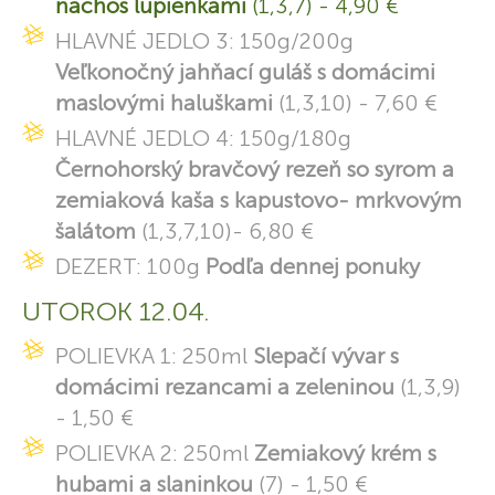
nachos lupienkami
(1,3,7) - 4,90 €
HLAVNÉ JEDLO 3: 150g/200g
Veľkonočný jahňací guláš s domácimi
maslovými haluškami
(1,3,10) - 7,60 €
HLAVNÉ JEDLO 4: 150g/180g
Černohorský bravčový rezeň so syrom a
zemiaková kaša s kapustovo- mrkvovým
šalátom
(1,3,7,10)- 6,80 €
DEZERT: 100g
Podľa dennej ponuky
UTOROK 12.04.
POLIEVKA 1: 250ml
Slepačí vývar s
domácimi rezancami a zeleninou
(1,3,9)
- 1,50 €
POLIEVKA 2: 250ml
Zemiakový krém s
hubami a slaninkou
(7) - 1,50 €