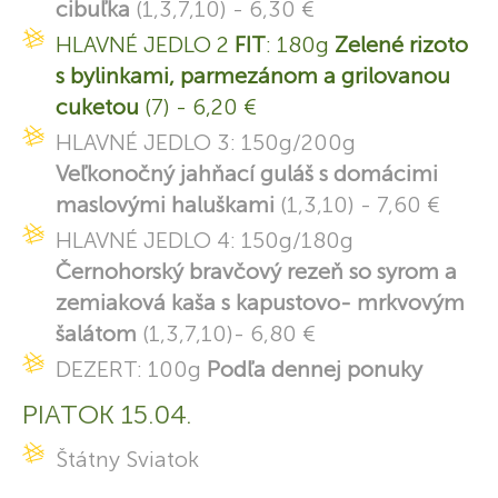
cibuľka
(1,3,7,10) - 6,30 €
HLAVNÉ JEDLO 2
FIT
: 180g
Zelené rizoto
s bylinkami, parmezánom a grilovanou
cuketou
(7) - 6,20 €
HLAVNÉ JEDLO 3: 150g/200g
Veľkonočný jahňací guláš s domácimi
maslovými haluškami
(1,3,10) - 7,60 €
HLAVNÉ JEDLO 4: 150g/180g
Černohorský bravčový rezeň so syrom a
zemiaková kaša s kapustovo- mrkvovým
šalátom
(1,3,7,10)- 6,80 €
DEZERT: 100g
Podľa dennej ponuky
PIATOK 15.04.
Štátny Sviatok