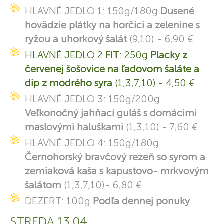
HLAVNÉ JEDLO 1: 150g/180g
Dusené
hovädzie plátky na horčici a zelenine s
ryžou a uhorkový šalát
(9,10) - 6,90 €
HLAVNÉ JEDLO 2
FIT
: 250g
Placky z
červenej šošovice na ľadovom šaláte a
dip z modrého syra
(1,3,7,10) - 4,50 €
HLAVNÉ JEDLO 3: 150g/200g
Veľkonočný jahňací guláš s domácimi
maslovými haluškami
(1,3,10) - 7,60 €
HLAVNÉ JEDLO 4: 150g/180g
Černohorský bravčový rezeň so syrom a
zemiaková kaša s kapustovo- mrkvovým
šalátom
(1,3,7,10)- 6,80 €
DEZERT: 100g
Podľa dennej ponuky
STREDA 13.04.