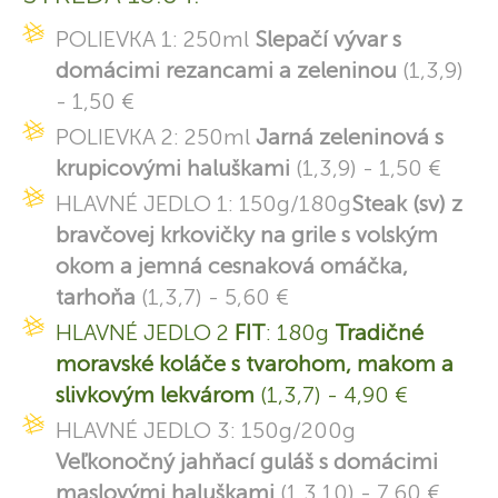
POLIEVKA 1: 250ml
Slepačí vývar s
domácimi rezancami a zeleninou
(1,3,9)
- 1,50 €
POLIEVKA 2: 250ml
Jarná zeleninová s
krupicovými haluškami
(1,3,9) - 1,50 €
HLAVNÉ JEDLO 1: 150g/180g
Steak (sv) z
bravčovej krkovičky na grile s volským
okom a jemná cesnaková omáčka,
tarhoňa
(1,3,7) - 5,60 €
HLAVNÉ JEDLO 2
FIT
: 180g
Tradičné
moravské koláče s tvarohom, makom a
slivkovým lekvárom
(1,3,7) - 4,90 €
HLAVNÉ JEDLO 3: 150g/200g
Veľkonočný jahňací guláš s domácimi
maslovými haluškami
(1,3,10) - 7,60 €