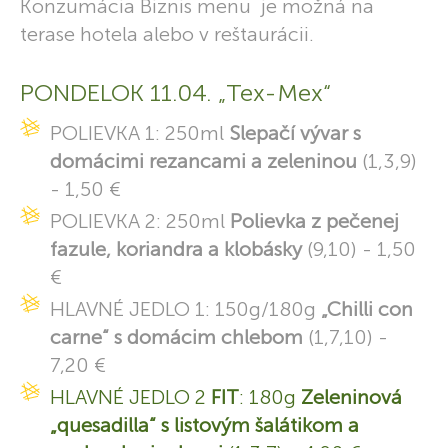
Konzumácia Biznis menu je možná na
terase hotela alebo v reštaurácii.
PONDELOK 11.04. „Tex-Mex“
POLIEVKA 1: 250ml
Slepačí vývar s
domácimi rezancami a zeleninou
(1,3,9)
- 1,50 €
POLIEVKA 2: 250ml
Polievka z pečenej
fazule, koriandra a klobásky
(9,10) - 1,50
€
HLAVNÉ JEDLO 1: 150g/180g
„Chilli con
carne“ s domácim chlebom
(1,7,10) -
7,20 €
HLAVNÉ JEDLO 2
FIT
: 180g
Zeleninová
„quesadilla“ s listovým šalátikom a