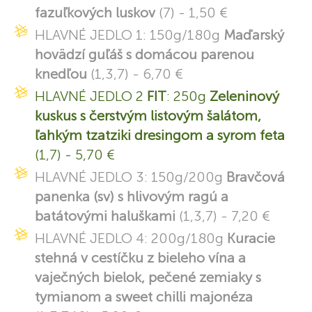
fazuľkových luskov
(7) - 1,50 €
HLAVNÉ JEDLO 1: 150g/180g
Maďarský
hovädzí guľáš s domácou parenou
knedľou
(1,3,7) - 6,70 €
HLAVNÉ JEDLO 2
FIT
: 250g
Zeleninový
kuskus s čerstvým listovým šalátom,
ľahkým tzatziki dresingom a syrom feta
(1,7) - 5,70 €
HLAVNÉ JEDLO 3: 150g/200g
Bravčová
panenka (sv) s hlivovým ragú a
batátovými haluškami
(1,3,7) - 7,20 €
HLAVNÉ JEDLO 4: 200g/180g
Kuracie
stehná v cestíčku z bieleho vína a
vaječných bielok, pečené zemiaky s
tymianom a sweet chilli majonéza