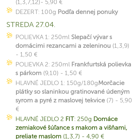
(1,3,7,12)- 5,90 €
DEZERT: 100g
Podľa dennej ponuky
STREDA 27.04.
POLIEVKA 1: 250ml
Slepačí vývar s
domácimi rezancami a zeleninou
(1,3,9)
- 1,50 €
POLIEVKA 2: 250ml
Frankfurtská polievka
s párkom
(9,10) - 1,50 €
HLAVNÉ JEDLO 1: 150g/180g
Morčacie
plátky so slaninkou gratinované údeným
syrom a pyré z maslovej tekvice
(7) - 5,90
€
HLAVNÉ JEDLO 2
FIT
: 250g
Domáce
zemiakové šúľance s makom a višňami,
preliate maslom
(1,3,7) - 4,90 €