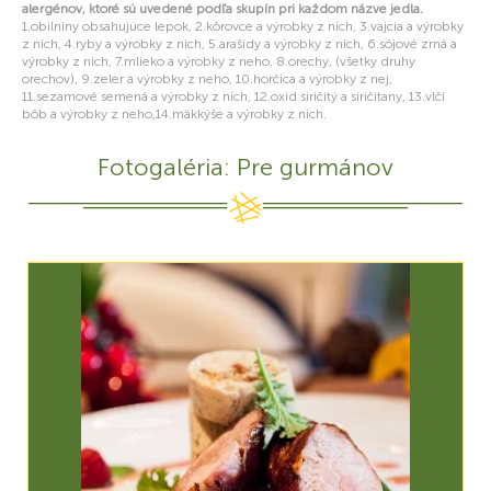
alergénov, ktoré sú uvedené podľa skupín pri každom názve jedla.
1.obilniny obsahujúce lepok, 2.kôrovce a výrobky z nich, 3.vajcia a výrobky
z nich, 4.ryby a výrobky z nich, 5.arašidy a výrobky z nich, 6.sójové zrná a
výrobky z nich, 7.mlieko a výrobky z neho, 8.orechy, (všetky druhy
orechov), 9.zeler a výrobky z neho, 10.horčica a výrobky z nej,
11.sezamové semená a výrobky z nich, 12.oxid siričitý a siričitany, 13.vlčí
bôb a výrobky z neho,14.mäkkýše a výrobky z nich.
Fotogaléria: Pre gurmánov