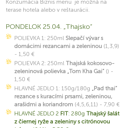
Konzumácia Biznis menu je možná na
terase hotela alebo v reštaurácii.
PONDELOK 25.04. „Thajsko“
POLIEVKA 1: 250ml
Slepačí vývar s
domácimi rezancami a zeleninou
(1,3,9)
- 1,50 €
POLIEVKA 2: 250ml
Thajská kokosovo-
zeleninová polievka „Tom Kha Gai“
() -
1,50 €
HLAVNÉ JEDLO 1: 150g/180g
„Pad thai“
rezance s kuracími prsami, zeleninou,
arašidmi a koriandrom
(4,5,6,11) - 7,90 €
HLAVNÉ JEDLO 2
FIT
: 280g
Thajský šalát
z čiernej ryže a zeleniny s citrónovou