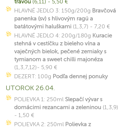
trávou
(6,11) - 5,50 €
HLAVNÉ JEDLO 3: 150g/200g
Bravčová
panenka (sv) s hlivovým ragú a
batátovými haluškami
(1,3,7) - 7,20 €
HLAVNÉ JEDLO 4: 200g/180g
Kuracie
stehná v cestíčku z bieleho vína a
vaječných bielok, pečené zemiaky s
tymianom a sweet chilli majonéza
(1,3,7,12)- 5,90 €
DEZERT: 100g
Podľa dennej ponuky
UTOROK 26.04.
POLIEVKA 1: 250ml
Slepačí vývar s
domácimi rezancami a zeleninou
(1,3,9)
- 1,50 €
POLIEVKA 2: 250ml
Polievka z