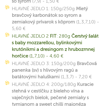
so syrom
(7,9) - 1,50 €
HLAVNÉ JEDLO 1: 150g/250g
Mletý
bravčový karbonátok so syrom a
zemiakový prívarok s kôprom
(1,3,7,10) -
5,60 €
HLAVNÉ JEDLO 2
FIT
: 280g
Čerstvý šalát
s baby mozzarellou, bylinkovými
krutónikmi a dresingom z hrubozrnnej
horčice
(1,7,10) - 4,60 €
HLAVNÉ JEDLO 3: 150g/200g
Bravčová
panenka (sv) s hlivovým ragú a
batátovými haluškami
(1,3,7) - 7,20 €
HLAVNÉ JEDLO 4: 200g/180g
Kuracie
stehná v cestíčku z bieleho vína a
vaječných bielok, pečené zemiaky s
tymianom a sweet chilli majonéza