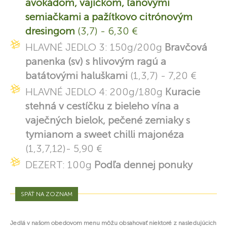
avokádom, vajíčkom, ľanovými
semiačkami a pažítkovo citrónovým
dresingom
(3,7) - 6,30 €
HLAVNÉ JEDLO 3: 150g/200g
Bravčová
panenka (sv) s hlivovým ragú a
batátovými haluškami
(1,3,7) - 7,20 €
HLAVNÉ JEDLO 4: 200g/180g
Kuracie
stehná v cestíčku z bieleho vína a
vaječných bielok, pečené zemiaky s
tymianom a sweet chilli majonéza
(1,3,7,12)- 5,90 €
DEZERT: 100g
Podľa dennej ponuky
SPÄŤ NA ZOZNAM
Jedlá v našom obedovom menu môžu obsahovať niektoré z nasledujúcich