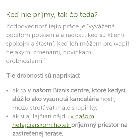
Keď nie príjmy, tak čo teda?
Zodpovednosť tejto práce je "vyvážená
pocitom potešenia a radosti, keď sú klienti
spokojní a šťastní. Keď ich môžem prekvapiť
nejakými zmenami, novinkami,
drobnosťami."
Tie drobnosti sú napríklad:
ak sa
v našom Biznis centre, ktoré kedysi
slúžilo ako vysunutá kancelária
hostí,
môžu stretávať malé skupinky,
ak si aj fajčiari nájdu
v našom
nefajčiarskom hoteli
príjemný priestor na
zastrešenej terase
,