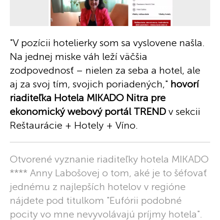
"V pozícii hotelierky som sa vyslovene našla.
Na jednej miske váh leží väčšia
zodpovednosť – nielen za seba a hotel, ale
aj za svoj tím, svojich poriadených,"
hovorí
riaditeľka Hotela MIKADO Nitra pre
ekonomický webový portál TREND
v sekcii
Reštaurácie + Hotely + Víno.
Otvorené vyznanie riaditeľky hotela MIKADO
**** Anny Labošovej o tom, aké je to šéfovať
jednému z najlepších hotelov v regióne
nájdete pod titulkom "Eufórii podobné
pocity vo mne nevyvolávajú príjmy hotela".