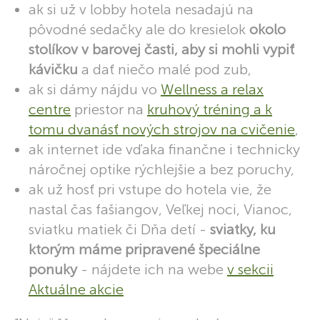
ak si už v lobby hotela nesadajú na
pôvodné sedačky ale do kresielok
okolo
stolíkov v barovej časti, aby si mohli vypiť
kávičku
a dať niečo malé pod zub,
ak si dámy nájdu vo
Wellness a relax
centre
priestor na
kruhový tréning a k
tomu dvanásť nových strojov na cvičenie
,
ak internet ide vďaka finančne i technicky
náročnej optike rýchlejšie a bez poruchy,
ak už hosť pri vstupe do hotela vie, že
nastal čas fašiangov, Veľkej noci, Vianoc,
sviatku matiek či Dňa detí -
sviatky, ku
ktorým máme pripravené špeciálne
ponuky
- nájdete ich na webe
v sekcii
Aktuálne akcie