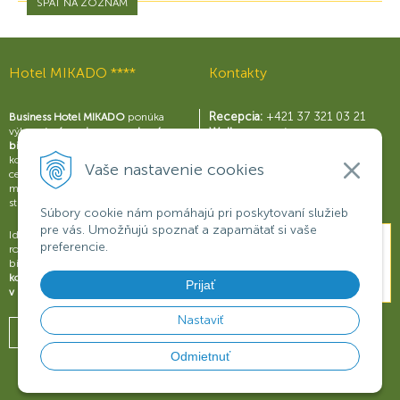
SPÄŤ NA ZOZNAM
Hotel MIKADO ****
Kontakty
Recepcia:
+421 37 321 03 21
Business Hotel MIKADO
ponúka
výborné
zázemie pre moderný
Wellness centrum:
biznis
s perfektne vybavenými
+421 37 321 03 59
konferenčnými sálami a business
Reštaurácia Rouge:
Vaše nastavenie cookies
centrom, širokou škálou služieb a
+421 37 321 03 58
možnosťami na relax a príjemné
Konferencie:
+421 901 707 015
strávenie voľného času.
Súbory cookie nám pomáhajú pri poskytovaní služieb
pre vás. Umožňujú spoznať a zapamätať si vaše
Ideálne miesto na obchodné
preferencie.
rokovania, konferencie, semináre či
biznisové prezentácie.
Dokonalý
komfort a oddych pre váš úspech
Prijať
v biznise
.
Nastaviť
Odmietnuť
© 2026
HOTEL MIKADO ****