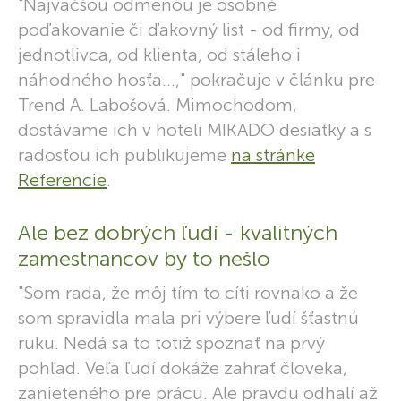
"Najväčšou odmenou je osobné
poďakovanie či ďakovný list - od firmy, od
jednotlivca, od klienta, od stáleho i
náhodného hosťa...," pokračuje v článku pre
Trend A. Labošová. Mimochodom,
dostávame ich v hoteli MIKADO desiatky a s
radosťou ich publikujeme
na stránke
Referencie
.
Ale bez dobrých ľudí - kvalitných
zamestnancov by to nešlo
"Som rada, že môj tím to cíti rovnako a že
som spravidla mala pri výbere ľudí šťastnú
ruku. Nedá sa to totiž spoznať na prvý
pohľad. Veľa ľudí dokáže zahrať človeka,
zanieteného pre prácu. Ale pravdu odhalí až