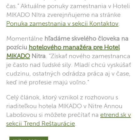
čas." Aktuálne ponuky zamestnania v Hoteli
MIKADO NItra zverejnňujeme na stránke
Ponuka zamestnania v sekcii Kontaktov
.
Momentálne
hľadáme skvelého človeka na
pozíciu
hotelového manažéra pre Hotel
MIKADO
Nitra
. "Získať nového zamestnanca
je často nad ľudské sily. Mladí chcú vyskúšať
cudzinu, ostatných odrádza práca aj v čase,
keď iné profesie majú voľno."
Celý článok, ktorý vznikol z rozhovoru s
riaditeľkou hotela MIKADO v Nitre Annou
Labošovou si môžete prečítať na
etrend.sk v
sekcii Trend Reštaurácie
.