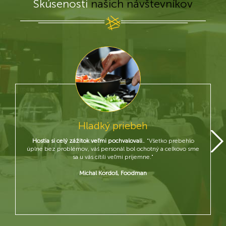
Skúsenosti
našich návštevníkov
Hladký priebeh
Hostia si celý zážitok veľmi pochvalovali.
. "Všetko prebehlo
úplne bez problémov, váš personál bol ochotný a celkovo sme
sa u vás cítili veľmi príjemne."
Michal Kordoš, Foodman