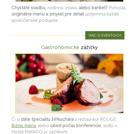
Chystáte svadbu
, rodinnú oslavu
alebo banket?
Pohoda,
originálne menu a zmysel pre detail
spríjemnia každé
spoločenské podujatie.
VIAC O EVENTOCH
Gastronomické
zážitky
Či si
dáte špecialitu šéfkuchára
v reštaurácii ROUGE,
Biznis menu
alebo
obed počas konferencie
, jedlo v
Hoteli MIKADO je zážitkom.