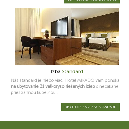
Izba
Standard
Náš štandard je niečo viac: Hotel MIKADO vám ponúka
na ubytovanie 31 veľkoryso riešených izieb
s nečakane
priestrannou kúpeľňou...
UBYTUJTE SA V IZBE STANDARD