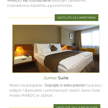
MIKADO vás rozmaznáme
luxusným zariadením,
rozprávkovou kúpeľňou a pozornosťou...
UBYTUJTE SA V APARTMÁNE
Junior
Suite
Nielen na prespanie:
Doprajte si extra priestor
na prácu i
oddych. Ubytovanie v priestranných izbách Junior Suite
Hotela MIKADO je zážitok...
UBYTUJTE SA V JUNIOR SUITE