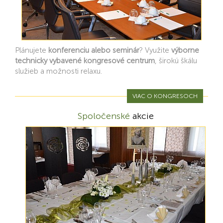
Plánujete
konferenciu alebo seminár
? Využite
výborne
technicky vybavené kongresové centrum
, širokú škálu
služieb a možnosti relaxu.
VIAC O KONGRESOCH
Spoločenské
akcie