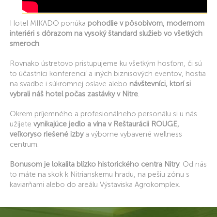
Hotel MIKADO ponúka
pohodlie v pôsobivom, modernom
interiéri s dôrazom na vysoký štandard služieb vo všetkých
smeroch
.
Rovnako ústretovo pristupujeme ku všetkým hosťom, či sú
to účastníci konferencií a iných biznisových eventov, hostia
na svadbe i súkromnej oslave alebo
návštevníci, ktorí si
vybrali náš hotel počas zastávky v Nitre
.
Okrem príjemného a profesionálneho personálu si u nás
užijete
vynikajúce jedlo a vína v Reštaurácii ROUGE,
veľkoryso riešené izby
a výborne vybavené wellness
centrum.
Bonusom je lokalita blízko historického centra Nitry
. Od nás
to máte na skok k Nitrianskemu hradu, na pešiu zónu s
kaviarňami alebo do areálu Výstaviska Agrokomplex.