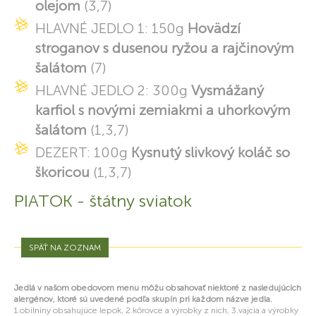
olejom
(3,7)
HLAVNÉ JEDLO 1: 150g
Hovädzí
stroganov s dusenou ryžou a rajčinovým
šalátom
(7)
HLAVNÉ JEDLO 2: 300g
Vysmážaný
karfiol s novými zemiakmi a uhorkovým
šalátom
(1,3,7)
DEZERT: 100g
Kysnutý slivkový koláč so
škoricou
(1,3,7)
PIATOK - štátny sviatok
SPÄŤ NA ZOZNAM
Jedlá v našom obedovom menu môžu obsahovať niektoré z nasledujúcich
alergénov, ktoré sú uvedené podľa skupín pri každom názve jedla.
1.obilniny obsahujúce lepok, 2.kôrovce a výrobky z nich, 3.vajcia a výrobky