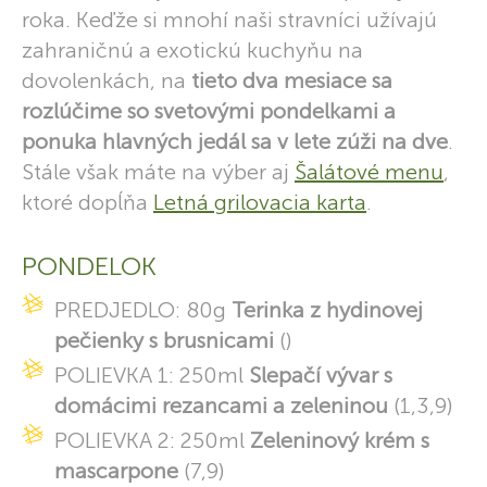
roka. Keďže si mnohí naši stravníci užívajú
zahraničnú a exotickú kuchyňu na
dovolenkách, na
tieto dva mesiace sa
rozlúčime so svetovými pondelkami a
ponuka hlavných jedál sa v lete zúži na dve
.
Stále však máte na výber aj
Šalátové menu
,
ktoré dopĺňa
Letná grilovacia karta
.
PONDELOK
PREDJEDLO: 80g
Terinka z hydinovej
pečienky s brusnicami
()
POLIEVKA 1: 250ml
Slepačí vývar s
domácimi rezancami a zeleninou
(1,3,9)
POLIEVKA 2: 250ml
Zeleninový krém s
mascarpone
(7,9)