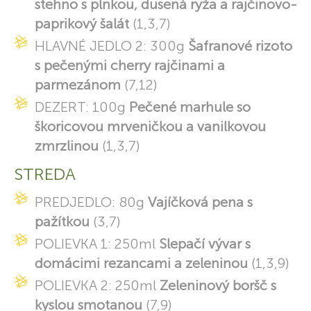
stehno s plnkou, dusená ryža a rajčinovo-
paprikový šalát
(1,3,7)
HLAVNÉ JEDLO 2: 300g
Šafranové rizoto
s pečenými cherry rajčinami a
parmezánom
(7,12)
DEZERT: 100g
Pečené marhule so
škoricovou mrveničkou a vanilkovou
zmrzlinou
(1,3,7)
STREDA
PREDJEDLO: 80g
Vajíčková pena s
pažítkou
(3,7)
POLIEVKA 1: 250ml
Slepačí vývar s
domácimi rezancami a zeleninou
(1,3,9)
POLIEVKA 2: 250ml
Zeleninový boršč s
kyslou smotanou
(7,9)