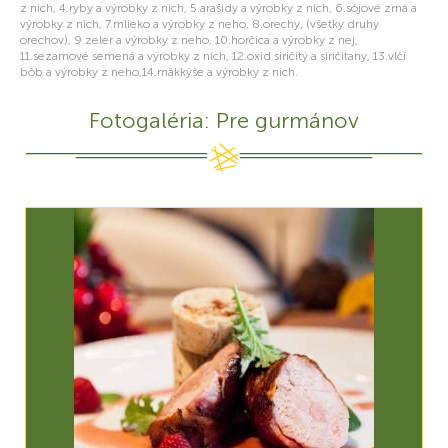
z nich, 4.ryby a výrobky z nich, 5.arašidy a výrobky z nich, 6.sójové zrná a
výrobky z nich, 7.mlieko a výrobky z neho, 8.orechy, (všetky druhy
orechov), 9.zeler a výrobky z neho, 10.horčica a výrobky z nej,
11.sezamové semená a výrobky z nich, 12.oxid siričitý a siričitany, 13.vlčí
bôb a výrobky z neho,14.mäkkýše a výrobky z nich.
Fotogaléria: Pre gurmánov