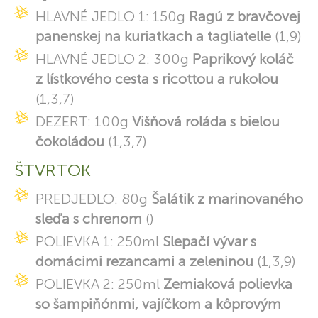
HLAVNÉ JEDLO 1: 150g
Ragú z bravčovej
panenskej na kuriatkach a tagliatelle
(1,9)
HLAVNÉ JEDLO 2: 300g
Paprikový koláč
z lístkového cesta s ricottou a rukolou
(1,3,7)
DEZERT: 100g
Višňová roláda s bielou
čokoládou
(1,3,7)
ŠTVRTOK
PREDJEDLO: 80g
Šalátik z marinovaného
sleďa s chrenom
()
POLIEVKA 1: 250ml
Slepačí vývar s
domácimi rezancami a zeleninou
(1,3,9)
POLIEVKA 2: 250ml
Zemiaková polievka
so šampiňónmi, vajíčkom a kôprovým