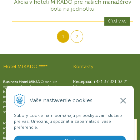
Akcia v hoteli MIKADO pre našich manažérov
bola na jednotku
ČÍTAŤ VIAC
1
2
Hotel MIKADO ****
Kontakty
Recepcia:
+421 37 321 03 21
Business Hotel MIKADO
ponúka
výborné
zázemie pre moderný
Wellness centrum:
biznis
s perfektne vybavenými
+421 37 321 03 59
konferenčnými sálami a business
Reštaurácia Rouge:
Vaše nastavenie cookies
centrom, širokou škálou služieb a
+421 37 321 03 58
možnosťami na relax a príjemné
Konferencie:
+421 901 707 015
strávenie voľného času.
Súbory cookie nám pomáhajú pri poskytovaní služieb
pre vás. Umožňujú spoznať a zapamätať si vaše
Ideálne miesto na obchodné
preferencie.
rokovania, konferencie, semináre či
biznisové prezentácie.
Dokonalý
komfort a oddych pre váš úspech