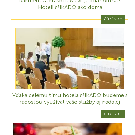
Ďakujem za krásnu oslavu, cítila som sa v
Hoteli MIKADO ako doma
ČÍTAŤ VIAC
Vďaka celému tímu hotela MIKADO budeme s
radosťou využívať vaše služby aj naďalej
ČÍTAŤ VIAC